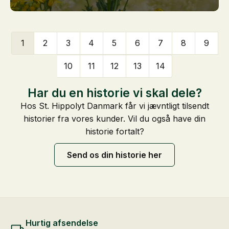
1
2
3
4
5
6
7
8
9
10
11
12
13
14
Har du en historie vi skal dele?
Hos St. Hippolyt Danmark får vi jævntligt tilsendt
historier fra vores kunder. Vil du også have din
historie fortalt?
Send os din historie her
Hurtig afsendelse