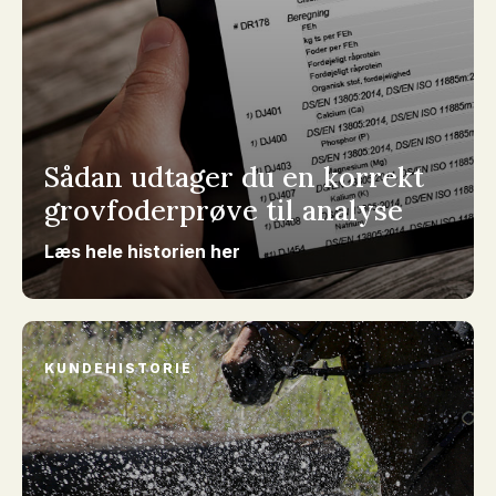
Sådan udtager du en korrekt
grovfoderprøve til analyse
Læs hele historien her
KUNDEHISTORIE