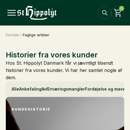
0
Forside
›
Faglige artikler
Historier fra vores kunder
Hos St. Hippolyt Danmark får vi jævntligt tilsendt
historier fra vores kunder. Vi har her samlet nogle af
dem.
Alle
Anbefaling
Avl
Ernæringsmangler
Fordøjelse og mave
H
KUNDEHISTORIE