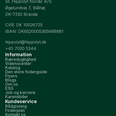
St. Hippolyt Nordic A/S
Øgelundvej 7, Blåhøj
DK-7330 Brande
CVR: DK 10026725
IBAN: DK6520005365668681
hippolyt@hippolyt.dk
+45 7020 5344
Information
Bæredygtighed
Videnscenter
Katalog
Den store foderguide
Flyers
Blogs
Om os
ESG
Job og karriere
Karenstider
Kundeservice
Rådgivning
Foderplan
Kontakt os