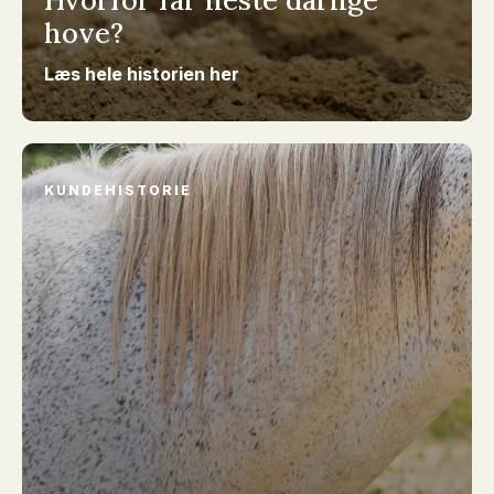
Hvorfor får heste dårlige
hove?
Læs hele historien her
KUNDEHISTORIE