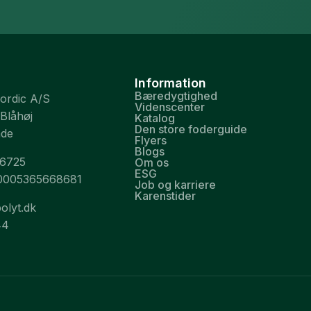
Information
Bæredygtighed
Nordic A/S
Videnscenter
 Blåhøj
Katalog
Den store foderguide
nde
Flyers
Blogs
26725
Om os
ESG
0005365668681
Job og karriere
Karenstider
olyt.dk
44