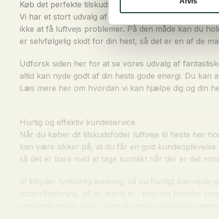
Afvis
Køb det perfekte tilskudsfoder til luftveje til heste
Vi har et stort udvalg af forskellige produkter, som ka
ikke at få luftvejs problemer. På den måde kan du ho
er selvfølgelig skidt for din hest, så det er en af de 
Udforsk siden her for at se vores udvalg af fantastisk
altid kan nyde godt af din hests gode energi. Du kan alt
Læs mere her om hvordan vi kan hjælpe dig og din hest
Hurtig og effektiv kundeservice
Når du køber dit tilskudsfoder luftveje til heste her 
kan være sikker på, at du får en god kundeoplevelse. D
så det er bare med at tage kontakt når der er det mi
Vi tilbyder lynhurtig levering, så du hurtigt kan nyde
foderrådgivning, så du aldrig er i tvivl om hvorfor nog
kan finde noget foder, som din hest vil elske de næst