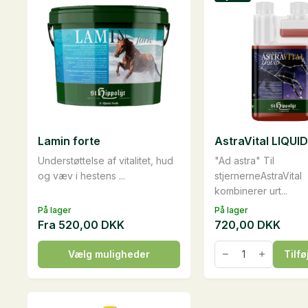
Lamin forte
AstraVital LIQUID, 
Understøttelse af vitalitet, hud
"Ad astra" Til
og væv i hestens ...
stjernerneAstraVital
kombinerer urt...
På lager
På lager
Fra
520,00
DKK
720,00
DKK
AstraVital
Dette
Vælg muligheder
Tilfø
LIQUID,
vare
1
liter
har
antal
flere