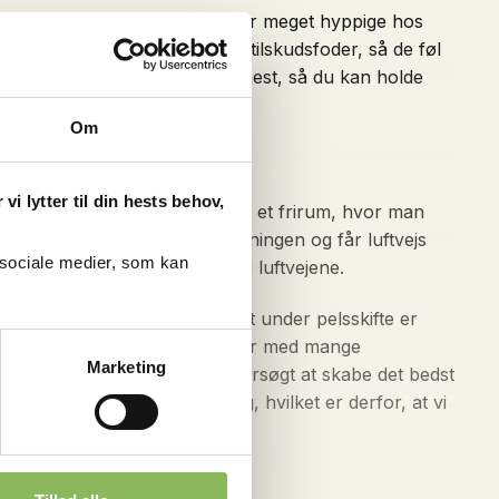
ftveje. Da luftvejsudfordringer er meget hyppige hos
ordele ved at vælge det rette tilskudsfoder, så de føl
ette produkter til netop din hest, så du kan holde
Om
i lytter til din hests behov,
erdenen forstår. Det kan være et frirum, hvor man
at få problemer med vejrtrækningen og får luftvejs
 sociale medier, som kan
mmer til at være problemer med luftvejene.
vækket immunforsvar. Særligt under pelsskifte er
d et bredspektret udbud af urter med mange
Marketing
stolte af at kunne sælge. Vi forsøgt at skabe det bedst
 en masse glæde i vores hverdag, hvilket er derfor, at vi