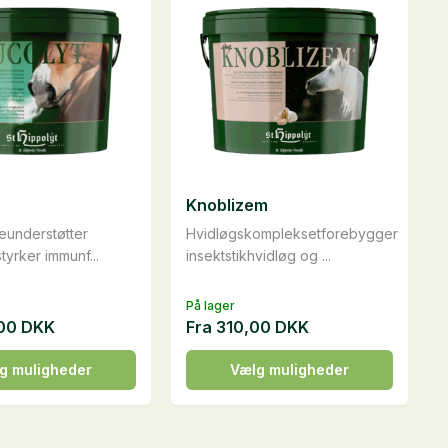
+
TILFØJ
+
TILFØJ
vare
har
flere
varianter.
Mulighederne
kan
Curagest, 3 kg
vælges
416,00
DKK
på
Knoblizem
+
TILFØJ
varesiden
jeunderstøtter
Hvidløgskompleksetforebygger
tyrker immunf...
insektstikhvidløg og ...
På lager
,00
DKK
Fra
310,00
DKK
Dette
g muligheder
Vælg muligheder
vare
har
flere