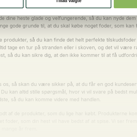
Tillad valgte
n være et tilskud til luftveje til hest, så du kan være sikke
lde dine heste glade og velfungerende, så du kan nyde dem 
mange gode grunde til, at du skal købe noget foder, som kan 
e produkter, så du kan finde det helt perfekte tilskudsfoder
id tage en tur på stranden eller i skoven, og det vil være ra
, så du kan sikre dig, at den ikke kommer til at få udfordri
hos os, så skan du være sikker på, at du får en god kundese
u kan altid stille spørgsmål, hvor vi vil svare på bedst mu
ndste, så du kan komme videre med handlen.
 godt af de produkter, som du lige har købt. Produkterne ko
et foder, som din hest vil have bedst af at spise. Vi ser fr
e mange år frem.