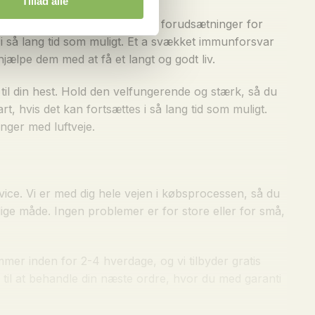
Tillad alle
r på, at dine heste har de bedste forudsætninger for
i så lang tid som muligt. Et a svækket immunforsvar
hjælpe dem med at få et langt og godt liv.
 til din hest. Hold den velfungerende og stærk, så du
rt, hvis det kan fortsættes i så lang tid som muligt.
nger med luftveje.
rvice. Vi er med dig hele vejen i købsprocessen, så du
lige måde. Ingen problemer er for store eller for små,
mmer inden for 2-4 hverdage, og vi tilbyder gratis
em til at behandle din næste ordre, hvor du med garanti