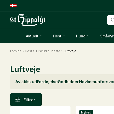
Pro
sea
Aktuelt
Hest
Hund
Smådyr
Forside
›
Hest
›
Tilskud til heste
›
Luftveje
Luftveje
Avlstilskud
Fordøjelse
Godbidder
Hov
Immunforsva
Filtrer
Nyhed