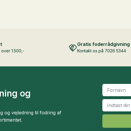
t
Gratis foderrådgivning
over 1.500,-
Kontakt os på 7026 5344
Fornavn
*
dning og
Email
*
og vejledning til fodring af
ortimentet.