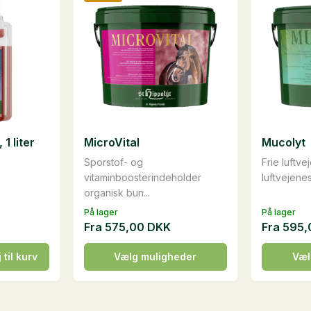
1 liter
MicroVital
Mucolyt
Sporstof- og
Frie luftve
vitaminboosterindeholder
luftvejenes
organisk bun...
På lager
På lager
Fra
575,00
DKK
Fra
595
Dette
Dette
j til kurv
Vælg muligheder
Væl
vare
vare
har
har
flere
flere