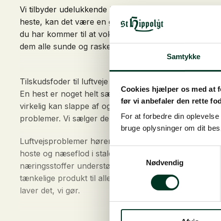
Vi tilbyder udelukkende kvalitets tilskudsfoder til luf
Mulighederne
heste, kan det være en god ide at forebygge for det, så
kan
du har kommer til at vokse op og blive de heste, som 
vælges
dem alle sunde og raske.
på
Samtykke
varesiden
Tilskudsfoder til luftveje for at forebygge problemer
Cookies hjælper os med at fo
En hest er noget helt særligt. Der kan skabes et bån
før vi anbefaler den rette fo
virkelig kan slappe af og nyde den gode tid sammen. D
For at forbedre din oplevels
problemer. Vi sælger derfor tilskud til luftveje hest,
bruge oplysninger om dit be
Luftvejsproblemer hører til de allerhyppigste udfor
Samtykkevalg
hoste og næseflod i stalden ikke noget usædvanligt, 
Nødvendig
næringsstoffer understøtter både luftvejene og immunfo
tænkelige produkt til alle slags heste, da vi ønsker, at 
laver det, vi gør.