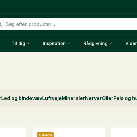
ducts
rch
Til dig
Inspiration
Rådgivning
Vide
r
Led og bindevæv
Luftveje
Mineraler
Nerver
Olier
Pels og h
Sæson