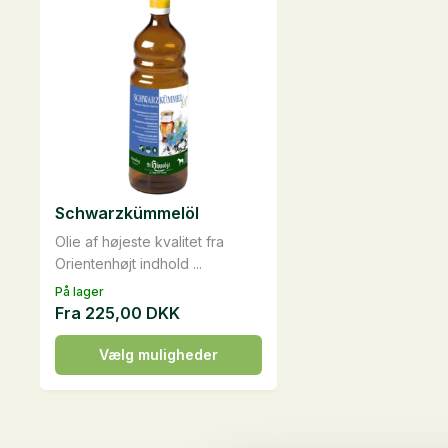
varianter.
Mulighederne
kan
vælges
på
varesiden
Schwarzkümmelöl
Olie af højeste kvalitet fra
Orientenhøjt indhold ...
På lager
Fra
225,00
DKK
Dette
Vælg muligheder
vare
har
flere
varianter.