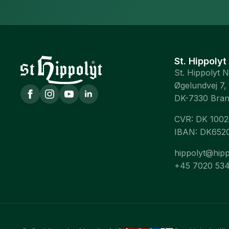
St. Hippolyt
St. Hippolyt 
Øgelundvej 7,
DK-7330 Bra
CVR: DK 100
IBAN: DK652
hippolyt@hipp
+45 7020 53