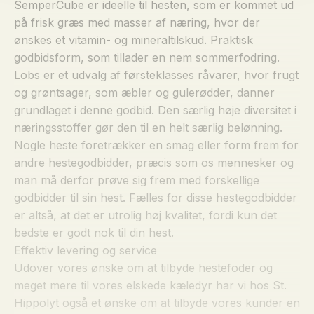
SemperCube er ideelle til hesten, som er kommet ud
på frisk græs med masser af næring, hvor der
ønskes et vitamin- og mineraltilskud. Praktisk
godbidsform, som tillader en nem sommerfodring.
Lobs er et udvalg af førsteklasses råvarer, hvor frugt
og grøntsager, som æbler og gulerødder, danner
grundlaget i denne godbid. Den særlig høje diversitet i
næringsstoffer gør den til en helt særlig belønning.
Nogle heste foretrækker en smag eller form frem for
andre hestegodbidder, præcis som os mennesker og
man må derfor prøve sig frem med forskellige
godbidder til sin hest. Fælles for disse hestegodbidder
er altså, at det er utrolig høj kvalitet, fordi kun det
bedste er godt nok til din hest.
Effektiv levering og service
Udover vores ønske om at tilbyde hestefoder og
meget mere til vores elskede kæledyr har vi hos St.
Hippolyt også et ønske om at tilbyde vores kunder en