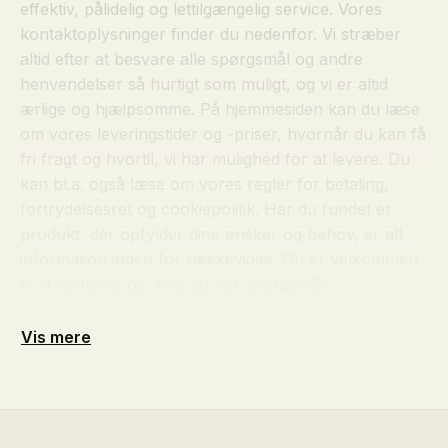
effektiv, pålidelig og lettilgængelig service. Vores
kontaktoplysninger finder du nedenfor. Vi stræber
altid efter at besvare alle spørgsmål og andre
henvendelser så hurtigt som muligt, og vi er altid
ærlige og hjælpsomme. På hjemmesiden kan du læse
om vores leveringstider og -priser, hvornår du kan få
fri fragt og hvortil, vi har mulighed for at levere. Du
kan bl.a. også læse om vores regler for betaling,
fortrydelsesret og cookiepolitik. Har du fundet et
produkt, der opfylder dine ønsker og behov, er alt
information inden for rækkevidde. Du er velkommen
til at kontakte os, hvis du har spørgsmål.
Vis mere