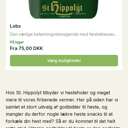
Lobs
Den særlige belønningvelsmagende med førsteklasses...
På lager
Fra
75,00
DKK
Dette
Vælg muligheder
vare
har
flere
varianter.
Hos St. Hippolyt tilbyder vi hestefoder og meget
Mulighederne
mere til vores firbenede venner. Her på siden har vi
kan
samlet et stort udvalg af godbidder til heste, og
vælges
mangler du derfor nogle lækre heste snacks til at
på
forkæle din hest med? Så er du kommet til det helt
varesiden