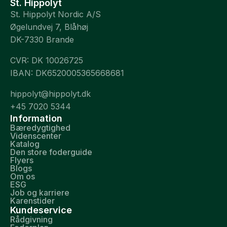
St. Hippolyt
St. Hippolyt Nordic A/S
Øgelundvej 7, Blåhøj
DK-7330 Brande
CVR: DK 10026725
IBAN: DK6520005365668681
hippolyt@hippolyt.dk
+45 7020 5344
Information
Bæredygtighed
Videnscenter
Katalog
Den store foderguide
Flyers
Blogs
Om os
ESG
Job og karriere
Karenstider
Kundeservice
Rådgivning