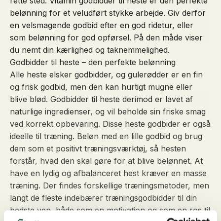
rette sted. Vitamin godbidder til heste er den perfekte
belønning for et veludført stykke arbejde. Giv derfor
en velsmagende godbid efter en god ridetur, eller
som belønning for god opførsel. På den måde viser
du nemt din kærlighed og taknemmelighed.
Godbidder til heste – den perfekte belønning
Alle heste elsker godbidder, og gulerødder er en fin
og frisk godbid, men den kan hurtigt mugne eller
blive blød. Godbidder til heste derimod er lavet af
naturlige ingredienser, og vil beholde sin friske smag
ved korrekt opbevaring. Disse heste godbider er også
ideelle til træning. Beløn med en lille godbid og brug
dem som et positivt træningsværktøj, så hesten
forstår, hvad den skal gøre for at blive belønnet. At
have en lydig og afbalanceret hest kræver en masse
træning. Der findes forskellige træningsmetoder, men
langt de fleste indebærer træningsgodbidder til din
bedste ven, både som en motivation og som en ros til