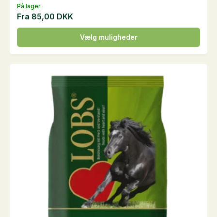
På lager
Fra
85,00
DKK
Dette
Vælg muligheder
vare
har
flere
varianter.
Mulighederne
kan
vælges
på
varesiden