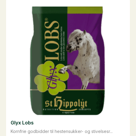
flere
varianter.
Mulighederne
kan
vælges
på
varesiden
Glyx Lobs
Kornfrie godbidder til hestensukker- og stivelsesr...