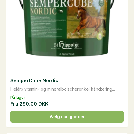
SemperCube Nordic
Helårs vitamin- og mineralbolscherenkel håndtering...
På lager
Fra
290,00
DKK
Dette
Vælg muligheder
vare
har