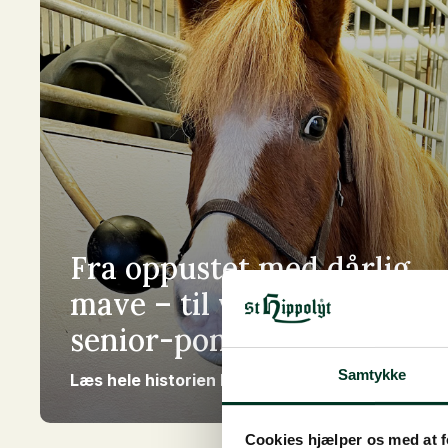
Fra oppustet med dårlig
mave – til veltilpas
senior-pony
Samtykke
Læs hele historien her
Cookies hjælper os med at fo