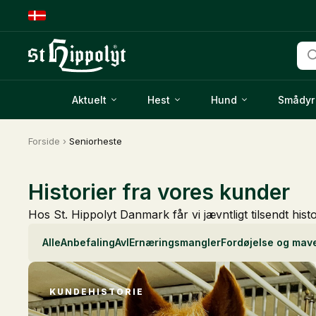
Pro
sea
Aktuelt
Hest
Hund
Smådyr
Forside
›
Seniorheste
Historier fra vores kunder
Hos St. Hippolyt Danmark får vi jævntligt tilsendt hist
Alle
Anbefaling
Avl
Ernæringsmangler
Fordøjelse og mav
KUNDEHISTORIE