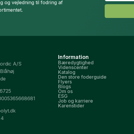
og vejledning til fodring af
ortimentet.
Information
Bæredygtighed
Nordic A/S
Videnscenter
 Blåhøj
Katalog
Den store foderguide
nde
Flyers
Blogs
26725
Om os
ESG
0005365668681
Job og karriere
Karenstider
olyt.dk
44