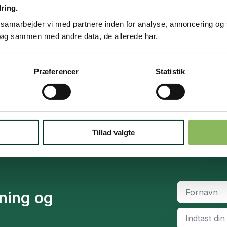
os St. Hippolyt Danmark får vi jævntligt tilsendt historier f
dring.
vores kunder. Vil du også have din historie fortalt?
e samarbejder vi med partnere inden for analyse, annoncering og
søg sammen med andre data, de allerede har.
Send os din historie her
Præferencer
Statistik
t
Gratis foderrådgivning
over 1.500,-
Kontakt os på 7026 5344
Tillad valgte
Fornavn
*
dning og
Email
*