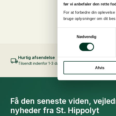
H
før vi anbefaler den rette fo
For at forbedre din oplevels
bruge oplysninger om dit be
Samtykkevalg
Nødvendig
Hurtig afsendelse
Fri frag
Tilsendt indenfor 1-3 dage
Ved køb 
Afvis
Få den seneste viden, vejle
nyheder fra St. Hippolyt