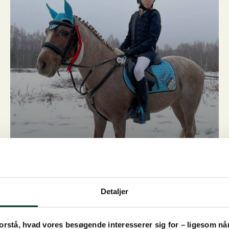
Ollies Fortune (Olle) –
28 år!
Detaljer
Læs hele historien her
Har du en historie vi skal dele?
rstå, hvad vores besøgende interesserer sig for – ligesom når v