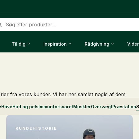
ducts
rch
Til dig
Inspiration
Rådgivning
Vide
orier fra vores kunder. Vi har her samlet nogle af dem.
e
Hove
Hud og pels
Immunforsvaret
Muskler
Overvægt
Præstation
S
KUNDEHISTORIE