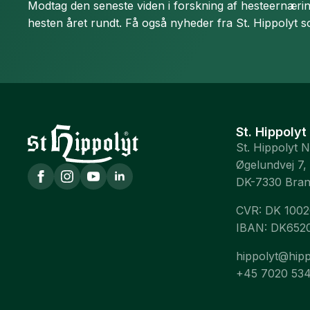
Modtag den seneste viden i forskning af hesteernæring 
hesten året rundt. Få også nyheder fra St. Hippolyt s
St. Hippolyt
St. Hippolyt 
Øgelundvej 7,
DK-7330 Bra
CVR: DK 100
IBAN: DK652
hippolyt@hipp
+45 7020 53