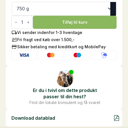
Verm-
X
Tilføj til kurv
Fjerkræ
pellets
Vi sender indenfor 1-3 hverdage
antal
Fri fragt ved køb over 1.500,-
Sikker betaling med kreditkort og MobilePay
Er du i tvivl om dette produkt
passer til din hest?
Find din lokale konsulent og få svaret
Download datablad