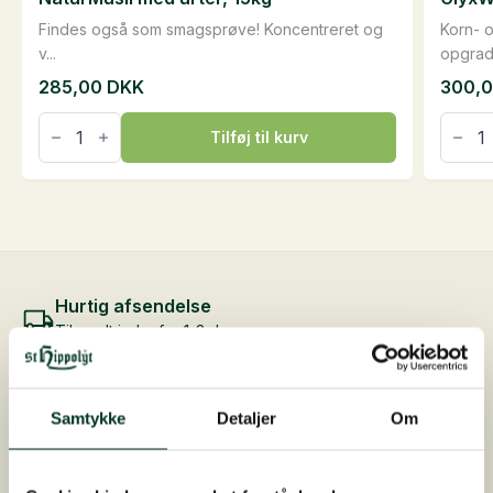
Findes også som smagsprøve! Koncentreret og
Korn- o
v...
opgrade
285,00
DKK
300,
NaturMüsli
GlyxW
med
Müsli,
Tilføj til kurv
urter,
15
15kg
kg
antal
antal
Hurtig afsendelse
Tilsendt indenfor 1-3 dage
Fri fragt
Ved køb over 1.500,-
Samtykke
Detaljer
Om
Gratis foderrådgivning
Kontakt os på 7026 5344