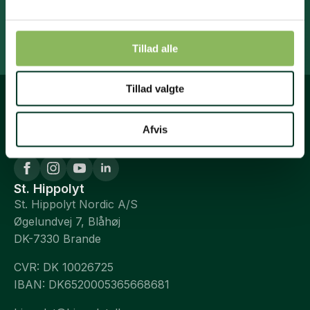
Tilmeld nyhedsbrev
Tillad alle
Tillad valgte
Afvis
St. Hippolyt
St. Hippolyt Nordic A/S
Øgelundvej 7, Blåhøj
DK-7330 Brande
CVR: DK 10026725
IBAN: DK6520005365668681