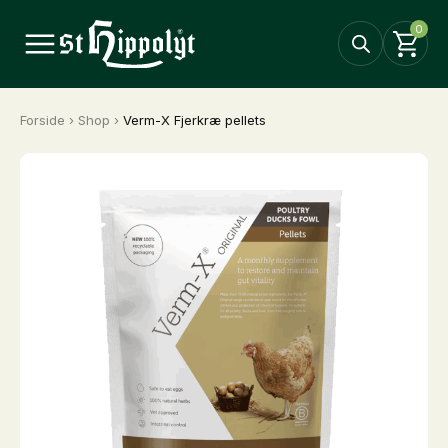
0
Forside
›
Shop
›
Verm-X Fjerkræ pellets