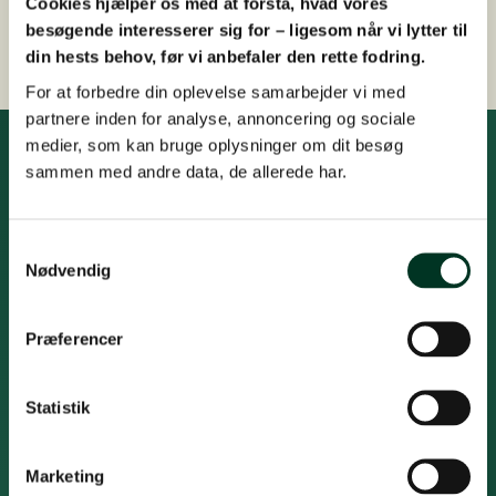
Cookies hjælper os med at forstå, hvad vores
Hurtig, nem og sikker betaling
besøgende interesserer sig for – ligesom når vi lytter til
din hests behov, før vi anbefaler den rette fodring.
For at forbedre din oplevelse samarbejder vi med
partnere inden for analyse, annoncering og sociale
medier, som kan bruge oplysninger om dit besøg
sammen med andre data, de allerede har.
Få den seneste viden, vejledning
og nyheder fra St. Hippolyt
Samtykkevalg
Modtag den seneste viden i forskning af
Nødvendig
hesteernæring og vejledning til fodring af hesten året
rundt. Få også nyheder fra St. Hippolyt sortimentet.
Fornavn
Præferencer
*
Efternavn
*
Statistik
Email
*
Marketing