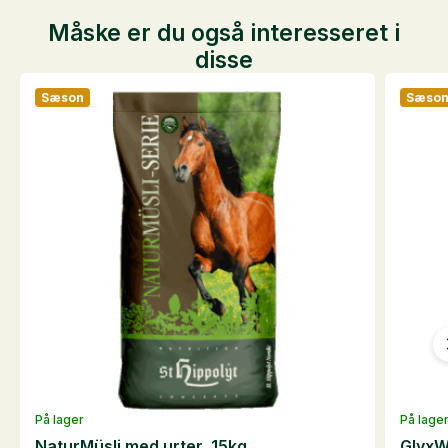
Måske er du også interesseret i
disse
Sæson
Sæso
På lager
På lage
NaturMüsli med urter, 15kg
GlyxW