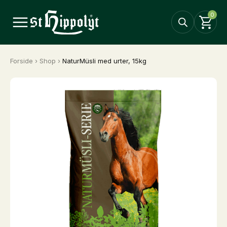
0
Forside
›
Shop
›
NaturMüsli med urter, 15kg