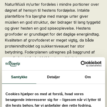
NaturMüsli m/urter fordeles i mindre portioner over
døgnet af hensyn til hestens fordøjelse. Intakte
plantefibre fra bjerghø med mange urter giver
müslien en god struktur, der bidrager til lang tyggetid
og giver hesten en god spiseoplevelse. Hestens
grovfoder er grundlaget for det daglige energiindtag.
Kvaliteten af grovfoderet er meget vigtig, da både
proteinindholdet og sukkerniveauet har stor
betydning. Foderplanen udregnes på baggrund af
grovfoderet i forhold til hestens aktivitet.
Samtykke
Detaljer
Om
Letomsættelige energikilder
NaturMüsli m/urter har et højt indhold af
letomsættelig energi i form af maltede,
Cookies hjælper os med at forstå, hvad vores
varmebehandlede byg- og majsflager, majskim,
besøgende interesserer sig for – ligesom når vi lytter til
hvedekim og solsikkekerner. Koldpressede planteolier
din hests behov, før vi anbefaler den rette fodring.