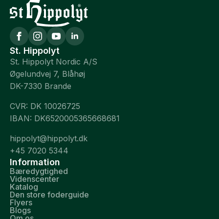
St. Hippolyt
St. Hippolyt Nordic A/S
Øgelundvej 7, Blåhøj
DK-7330 Brande
CVR: DK 10026725
IBAN: DK6520005365668681
hippolyt@hippolyt.dk
+45 7020 5344
Information
Bæredygtighed
Videnscenter
Katalog
Den store foderguide
Flyers
Blogs
Om os