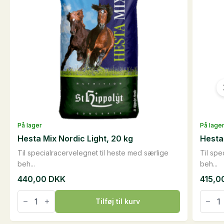
På lager
På lage
Hesta Mix Nordic Light, 20 kg
Hesta 
Til specialracervelegnet til heste med særlige
Til spe
beh...
beh...
440,00
DKK
415,0
Hesta
Hesta
Mix
Mix
Tilføj til kurv
Nordic
Nordi
Light,
Pellets