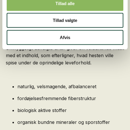
Tillad alle
behov. Tilsammen sikrer det fuld dækning, også i
tilfælde, der rækker langt ud over minimumsbehovet.
Tillad valgte
Velafstemt urteindhold
Afvis
Omhyggeligt udvalgte urter giver en velduftende müsli
med et indhold, som efterligner, hvad hesten ville
spise under de oprindelige leveforhold.
naturlig, velsmagende, afbalanceret
fordøjelsesfremmende fiberstruktur
biologisk aktive stoffer
organisk bundne mineraler og sporstoffer