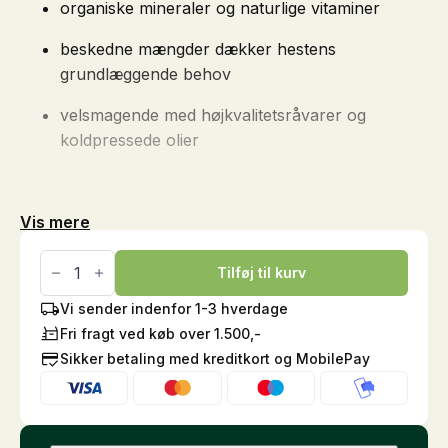
organiske mineraler og naturlige vitaminer
beskedne mængder dækker hestens
grundlæggende behov
velsmagende med højkvalitetsråvarer og
koldpressede olier
Vis mere
NaturMüsli
med
Tilføj til kurv
urter,
15kg
Vi sender indenfor 1-3 hverdage
antal
Fri fragt ved køb over 1.500,-
Sikker betaling med kreditkort og MobilePay