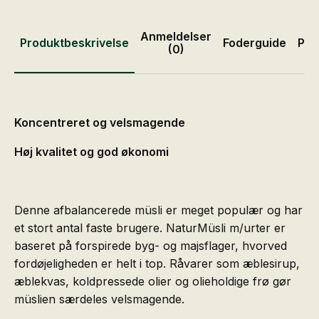
Anmeldelser
Produktbeskrivelse
Foderguide
Pro
(0)
Koncentreret og velsmagende
Høj kvalitet og god økonomi
Denne afbalancerede müsli er meget populær og har
et stort antal faste brugere. NaturMüsli m/urter er
baseret på forspirede byg- og majsflager, hvorved
fordøjeligheden er helt i top. Råvarer som æblesirup,
æblekvas, koldpressede olier og olieholdige frø gør
müslien særdeles velsmagende.