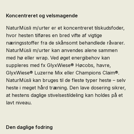
Koncentreret og velsmagende
NaturMüsli m/urter er et koncentreret tilskudsfoder,
hvor hesten tilføres en bred vifte af vigtige
næringsstoffer fra de skånsomt behandlede råvarer.
NaturMüsli m/urter kan anvendes alene sammen
med hø eller wrap. Ved øget energibehov kan
suppleres med fx GlyxWiese® Høcobs, havre,
GlyxWiese® Luzerne Mix eller Champions Claim®.
Natur­Müsli kan bruges til de fleste typer heste – selv
heste i meget hård træning. Den lave dosering sikrer,
at hestens daglige stivelses­tildeling kan holdes på et
lavt niveau.
Den daglige fodring