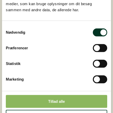
medier, som kan bruge oplysninger om dit besøg
sammen med andre data, de allerede har.
Samtykkevalg
Nødvendig
Præferencer
FORSKNING OG UDVIKLING
Egen forsknings­afdeling
Statistik
Vi arbejder og forsker på højeste, videnskabelige
niveau
Læs mere
Marketing
Tillad alle