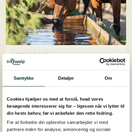
BÆREDYGTIGHED
Bæredygtighed kort fortalt
Lær mere om møllen, transport og optimering af
foderet.
Samtykke
Detaljer
Om
Læs mere
Cookies hjælper os med at forstå, hvad vores
besøgende interesserer sig for – ligesom når vi lytter til
din hests behov, før vi anbefaler den rette fodring.
For at forbedre din oplevelse samarbejder vi med
partnere inden for analyse, annoncering og sociale