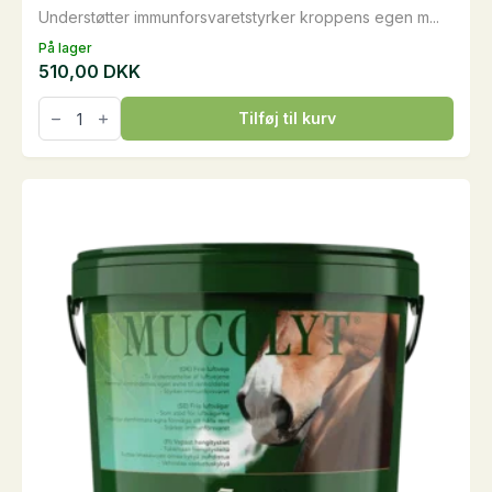
Understøtter immunforsvaretstyrker kroppens egen m...
På lager
510,00
DKK
Hippomun
Tilføj til kurv
forte,
1
kg
antal