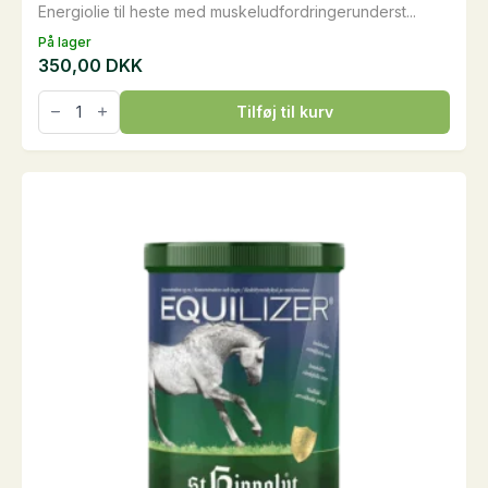
Energiolie til heste med muskeludfordringerunderst...
På lager
350,00
DKK
Muscle
Tilføj til kurv
Energy
Boost,
2,5
liter
antal