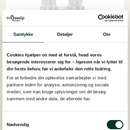
kan
vælges
på
varesiden
Samtykke
Detaljer
Om
Cookies hjælper os med at forstå, hvad vores
besøgende interesserer sig for – ligesom når vi lytter til
din hests behov, før vi anbefaler den rette fodring.
For at forbedre din oplevelse samarbejder vi med
partnere inden for analyse, annoncering og sociale
medier, som kan bruge oplysninger om dit besøg
sammen med andre data, de allerede har.
AstraVital LIQUID, 1 liter
"Ad astra" Til stjernerneAstraVital kombinerer urt...
På lager
Samtykkevalg
720,00
DKK
Nødvendig