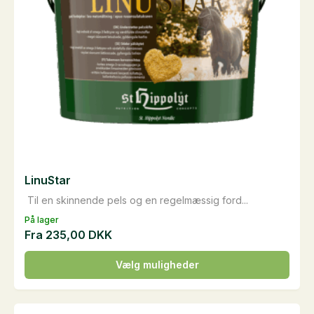
varesiden
LinuStar
Til en skinnende pels og en regelmæssig ford...
På lager
Fra
235,00
DKK
Dette
Vælg muligheder
vare
har
flere