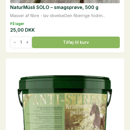
NaturMüsli SOLO – smagsprøve, 500 g
Masser af fibre - lav stivelseDen fiberrige fodrin...
På lager
25,00
DKK
NaturMüsli
Tilføj til kurv
SOLO
-
smagsprøve,
500
g
antal