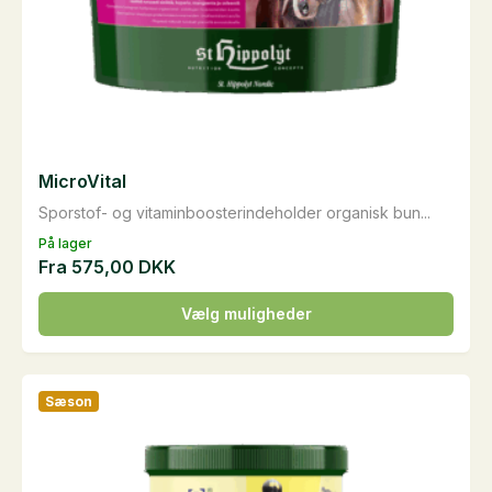
MicroVital
Sporstof- og vitaminboosterindeholder organisk bun...
På lager
Fra
575,00
DKK
Dette
Vælg muligheder
vare
har
flere
Sæson
varianter.
Mulighederne
kan