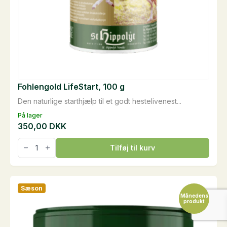
Fohlengold LifeStart, 100 g
Den naturlige starthjælp til et godt hestelivenest...
På lager
350,00
DKK
Fohlengold
Tilføj til kurv
LifeStart,
100
g
antal
Sæson
Månedens
produkt