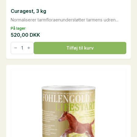
Curagest, 3 kg
Normaliserer tarmfloraenunderstøtter tarmens udren...
På lager
520,00
DKK
Curagest,
Tilføj til kurv
3
kg
antal