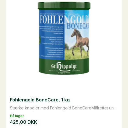
Mulighederne
kan
vælges
på
varesiden
Fohlengold BoneCare, 1 kg
Stærke knogler med Fohlengold BoneCareMålrettet un...
På lager
425,00
DKK