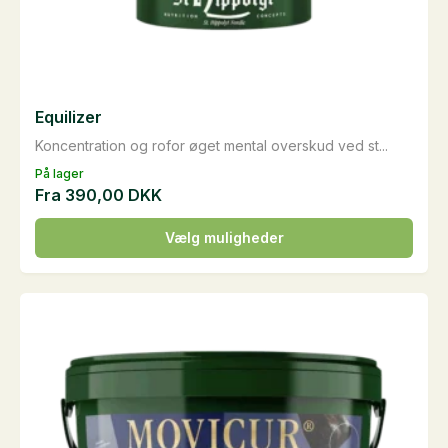
Equilizer
Koncentration og rofor øget mental overskud ved st...
På lager
Fra
390,00
DKK
Dette
Vælg muligheder
vare
har
flere
varianter.
Mulighederne
kan
vælges
på