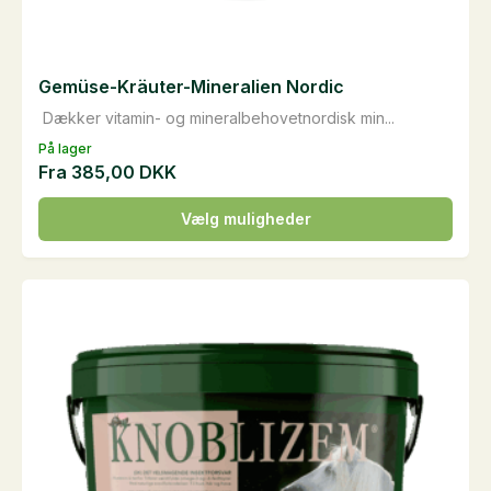
Gemüse-Kräuter-Mineralien Nordic
Dækker vitamin- og mineralbehovetnordisk min...
På lager
Fra
385,00
DKK
Dette
Vælg muligheder
vare
har
flere
varianter.
Mulighederne
kan
vælges
på
varesiden