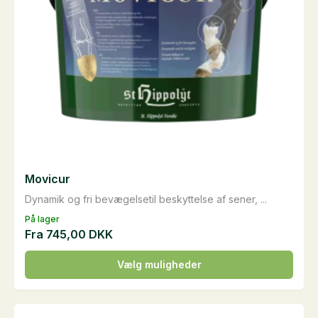
varesiden
Movicur
Dynamik og fri bevægelsetil beskyttelse af sener, ...
På lager
Fra
745,00
DKK
Dette
Vælg muligheder
vare
har
flere