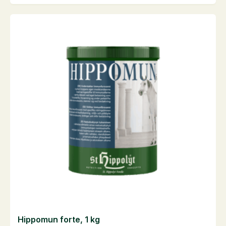
antal
Hippomun forte, 1 kg