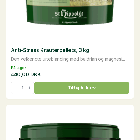
Anti-Stress Kräuterpellets, 3 kg
Den velkendte urteblanding med baldrian og magnesi...
På lager
440,00
DKK
Anti-
Tilføj til kurv
Stress
Kräuterpellets,
3
kg
antal