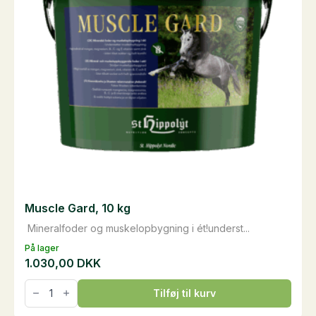
Muscle Gard, 10 kg
Mineralfoder og muskelopbygning i ét!underst...
På lager
1.030,00
DKK
Muscle
Tilføj til kurv
Gard,
10