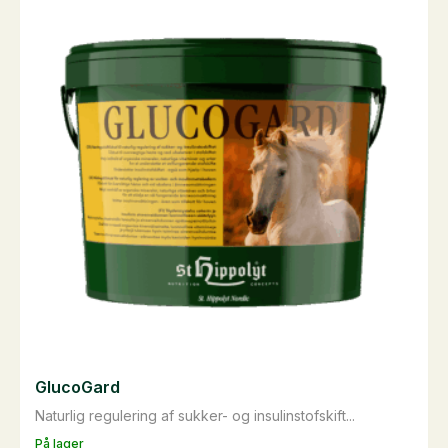
varianter.
Mulighederne
kan
vælges
på
varesiden
GlucoGard
Naturlig regulering af sukker- og insulinstofskift...
På lager