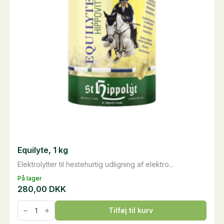
vælges
på
varesiden
Equilyte, 1 kg
Elektrolytter til hestehurtig udligning af elektro...
På lager
280,00
DKK
Equilyte,
Tilføj til kurv
1
kg