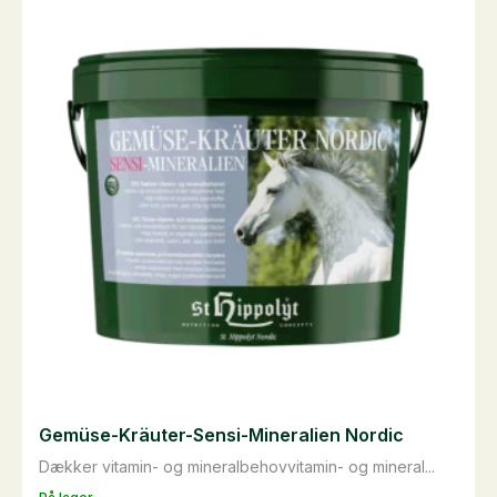
varianter.
Mulighederne
kan
vælges
på
varesiden
Gemüse-Kräuter-Sensi-Mineralien Nordic
Dækker vitamin- og mineralbehovvitamin- og mineral...