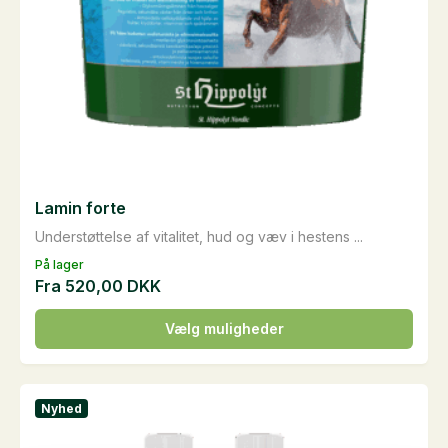
Lamin forte
Understøttelse af vitalitet, hud og væv i hestens ...
På lager
Fra
520,00
DKK
Dette
Vælg muligheder
vare
har
flere
Nyhed
varianter.
Mulighederne