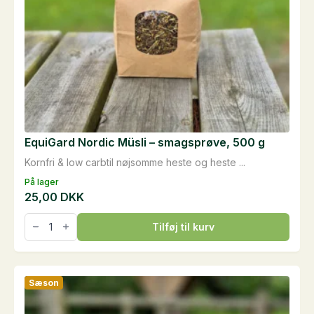
EquiGard Nordic Müsli – smagsprøve, 500 g
Kornfri & low carbtil nøjsomme heste og heste ...
På lager
25,00
DKK
EquiGard
Tilføj til kurv
Nordic
Müsli
-
smagsprøve,
500
Sæson
g
antal