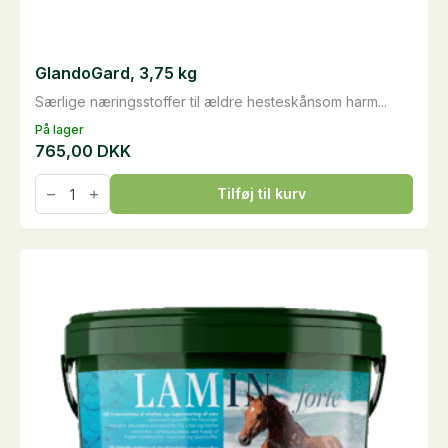
GlandoGard, 3,75 kg
Særlige næringsstoffer til ældre hesteskånsom harm...
På lager
765,00
DKK
GlandoGard,
Tilføj til kurv
3,75
kg
antal