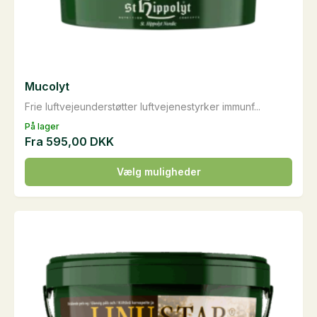
Mucolyt
Frie luftvejeunderstøtter luftvejenestyrker immunf...
På lager
Fra
595,00
DKK
Dette
Vælg muligheder
vare
har
flere
varianter.
Mulighederne
kan
vælges
på