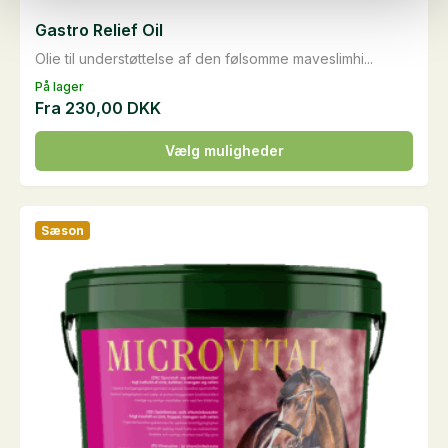
Gastro Relief Oil
Olie til understøttelse af den følsomme maveslimhi...
På lager
Fra
230,00
DKK
Dette
Vælg muligheder
vare
har
flere
Sæson
varianter.
Mulighederne
kan
vælges
på
varesiden