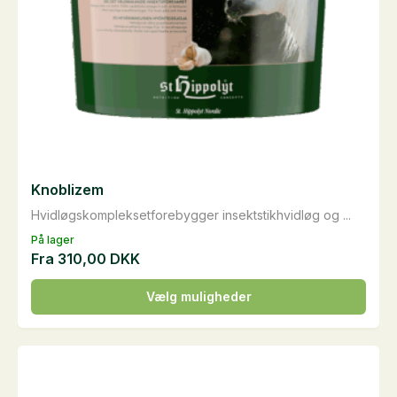
Knoblizem
Hvidløgskompleksetforebygger insektstikhvidløg og ...
På lager
Fra
310,00
DKK
Dette
Vælg muligheder
vare
har
flere
varianter.