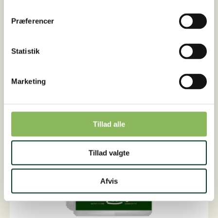
AstraVital
Tilføj til kurv
LIQUID,
1
Præferencer
liter
antal
Statistik
Marketing
Tillad alle
Tillad valgte
Afvis