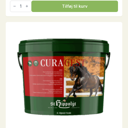
Fohlengold
Tilføj til kurv
BoneCare,
1
kg
antal