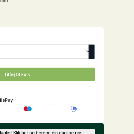
tein
+
TILFØJ
+
TILFØJ
Verm-X Kat biscuits
508,00
DKK
+
TILFØJ
Tilføj til kurv
ilePay
agligt
Klik her og beregn din daglige pris