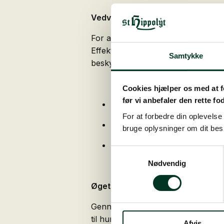
Vedvarende udholdenhed
For at understøtte træning og mus
Effektive og velforsynede muskler 
Samtykke
beskyttelse af muskelcellerne samt 
Cookies hjælper os med at fo
før vi anbefaler den rette fo
for at fremme arbejdslyst i tr
For at forbedre din oplevels
højt indhold af muskelrelevant
bruge oplysninger om dit be
optimalt indhold af førsteklas
Samtykkevalg
Nødvendig
Øget motivation
Gennem et optimeret muskelstofskif
til hurtig nedbrydning af affalds­st
Afvis