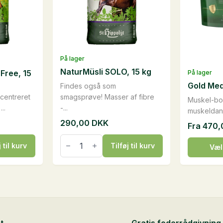
På lager
NaturMüsli SOLO, 15 kg
Free, 15
På lager
Gold Med
Findes også som
centreret
smagsprøve! Masser af fibre
Muskel-bo
..
-...
muskeldann
290,00
DKK
Fra
470
NaturMüsli
Dette
SOLO,
j til kurv
Tilføj til kurv
Væl
15
vare
kg
har
antal
flere
varianter.
Mulighed
kan