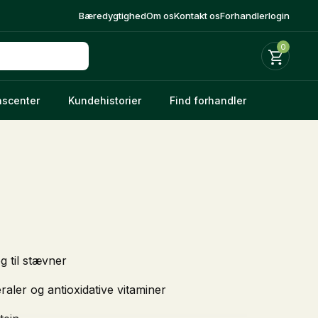
Bæredygtighed
Om os
Kontakt os
Forhandlerlogin
0
nscenter
Kundehistorier
Find forhandler
g til stævner
Gemüse-Kräuter-Mineralien Nordic
Fohlengold BoneCare, 1 kg
raler og antioxidative vitaminer
308,00
DKK
340,00
DKK