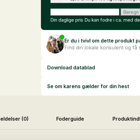
Angiv hestens vægt (kg)
Beregn
Din daglige pris
Du kan fodre i ca.
med det
Er du i tvivl om dette produkt p
Find din lokale konsulent og få 
Download datablad
Se om karens gælder for din hest
ldelser (0)
Foderguide
Produktind