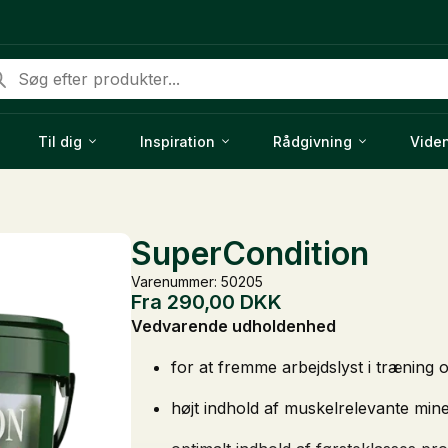
ducts
rch
Til dig
Inspiration
Rådgivning
Vide
SuperCondition
Varenummer: 50205
Fra
290,00
DKK
Vedvarende udholdenhed
for at fremme arbejdslyst i træning o
højt indhold af muskelrelevante mine