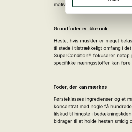
motivation til næste træningssessio
Grundfoder er ikke nok
Heste, hvis muskler er meget belas
til stede i tilstrækkeligt omfang 
SuperCondition® fokuserer netop på
specifikke næringsstoffer kan føre
Foder, der kan mærkes
Førsteklasses ingredienser og et m
koncentrat med nogle få hundrede g
tilskud til hingste i bedækningstid
bidrager til at holde hesten smidig 