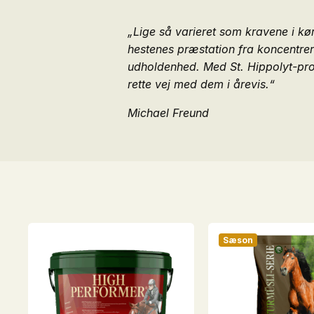
„Lige så varieret som kravene i kør
hestenes præstation fra koncentrere
udholdenhed.
Med St. Hippolyt-pro
rette vej med dem i årevis.“
Michael Freund
Sæson