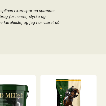
ciplinen i køresporten spæn­der
brug for nerver, styrke og
ine køreheste, og jeg har været på