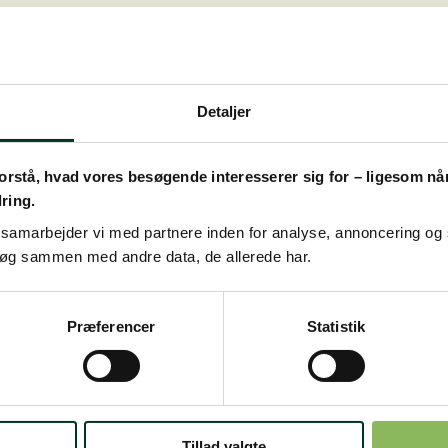
kelopbygning anbefaler vi vores specielle næringsstofkomb
danner grundlaget for succesfuld sport. SuperCondition® lev
Detaljer
et højt indhold af essentielle aminosyrer til restitution og
rstå, hvad vores besøgende interesserer sig for – ligesom når v
dring.
æning og til stævner
e samarbejder vi med partnere inden for analyse, annoncering og
e mineraler og antioxidative vitaminer
søg sammen med andre data, de allerede har.
ses protein
Præferencer
Statistik
te bliver træningens muskelopbygning mere effektiv. Et op
offer i musklen (bl.a. mælkesyre) og bidrager således til en 
Tillad valgte