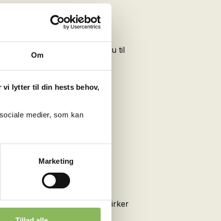
ination – SuperCondition®.
erer et højt antioxidantniveau til
Om
 opbygning af musklerne.
i lytter til din hests behov,
 sociale medier, som kan
Marketing
timeret muskelstofskifte medvirker
hurtig regenerering og øget
Tillad alle