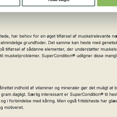
n.
tede, har behov for en øget tilførsel af muskelrelevante næ
i det almindelige grundfoder. Det samme kan heste med genet
 tilførsel af sådanne elementer, der understøtter muskelst
 til muskelproblemer. SuperCondition® udligner disse mangl
ålrettet indhold af vitaminer og mineraler gør det muligt a
ram dagligt. Særlig interessant er SuperCondition® til he
en og i forbindelse med kåring. Men også fritidsheste har gl
og motiveret.