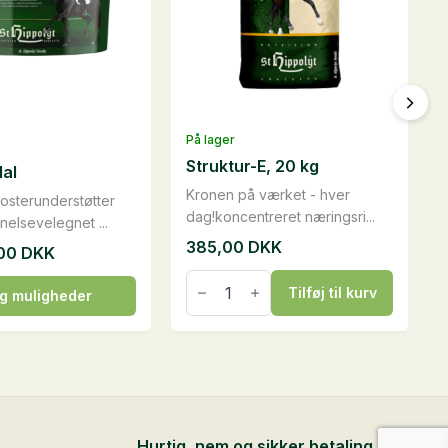
På lager
Struktur-E, 20 kg
al
Kronen på værket - hver
osterunderstøtter
dag!koncentreret næringsri...
elsevelegnet ...
385,00
DKK
,00
DKK
Struktur-
E,
Tilføj til kurv
g muligheder
20
kg
antal
erne
Hurtig, nem og sikker betaling