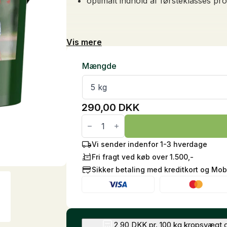
optimalt indhold af førsteklasses pro
Vis mere
Mængde
290,00
DKK
SuperCondition
antal
Vi sender indenfor 1-3 hverdage
Fri fragt ved køb over 1.500,-
Sikker betaling med kreditkort og Mob
2,90 DKK pr. 100 kg kropsvægt d