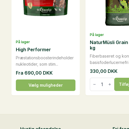
På lager
NaturMüsli Grain 
På lager
kg
High Performer
Fiberbaseret og kon
Præstationsboosterindeholder
basisfoderlucernefri .
nukleotider, som stim...
330,00
DKK
Fra
690,00
DKK
NaturMüsli
Dette
Grain
Tilfø
Vælg muligheder
Free,
vare
15
har
kg
antal
flere
varianter.
Mulighederne
kan