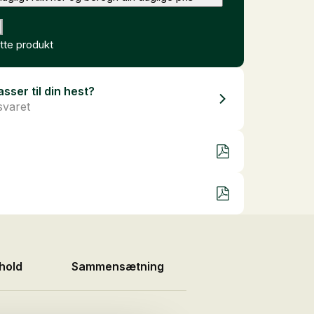
te produkt
asser til din hest?
svaret
hold
Sammensætning