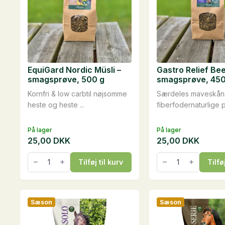
EquiGard Nordic Müsli –
Gastro Relief Bee
smagsprøve, 500 g
smagsprøve, 450
Kornfri & low carbtil nøjsomme
Særdeles maveskån
heste og heste ...
fiberfodernaturlige pe
På lager
På lager
25,00
DKK
25,00
DKK
EquiGard
Gastro
Tilføj til kurv
Tilfø
Nordic
Relief
Müsli
Beet
-
-
smagsprøve,
smagsprøve,
500
450
Sæson
Sæson
g
g
antal
antal