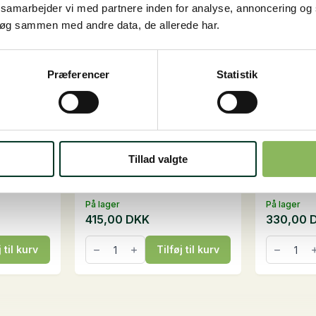
e samarbejder vi med partnere inden for analyse, annoncering og
Mulighed
søg sammen med andre data, de allerede har.
kan
vælges
på
Præferencer
Statistik
vareside
Müsli, 20
Hesta Mix Nordic Pellets,
NaturPel
25 kg
kg
Tillad valgte
Til specialracervelegnet til
Koncentre
 low...
heste med særlige beh...
Høj kvalitet
På lager
På lager
415,00
DKK
330,00
Hesta
NaturPell
j til kurv
Tilføj til kurv
Mix
med
Nordic
urter,
Pellets,
18
25
kg
kg
antal
antal