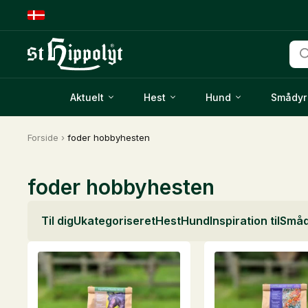
Pro
sea
Aktuelt
Hest
Hund
Smådyr
Forside
›
foder hobbyhesten
foder hobbyhesten
Til dig
Ukategoriseret
Hest
Hund
Inspiration til
Småd