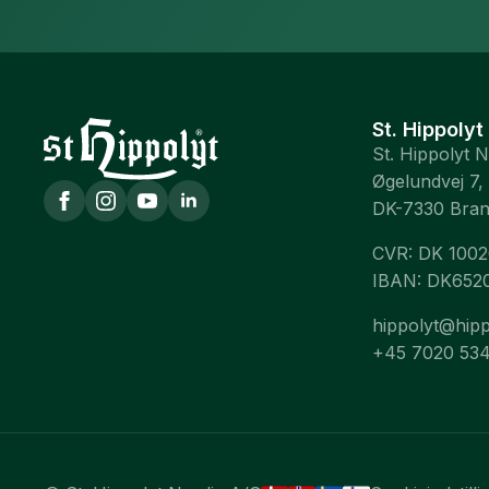
St. Hippolyt
St. Hippolyt 
Øgelundvej 7,
DK-7330 Bra
CVR: DK 100
IBAN: DK652
hippolyt@hipp
+45 7020 53