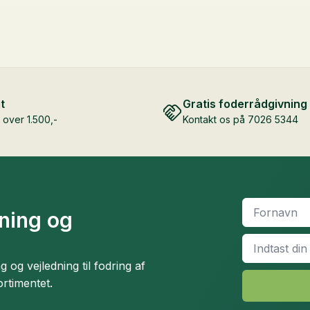
t
Gratis foderrådgivning
over 1.500,-
Kontakt os på 7026 5344
Fornavn
*
dning og
Email
*
og vejledning til fodring af
ortimentet.