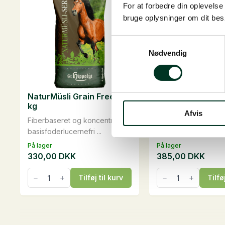
For at forbedre din oplevels
bruge oplysninger om dit be
Samtykkevalg
Nødvendig
NaturMüsli Grain Free, 15
EquiGard Nordic 
kg
kg
Afvis
Fiberbaseret og koncentreret
Findes også som
basisfoderlucernefri ...
smagsprøve! Kornfri &
På lager
På lager
330,00
DKK
385,00
DKK
NaturMüsli
EquiGard
Tilføj til kurv
Tilfø
Grain
Nordic
Free,
Müsli,
15
20
kg
kg
antal
antal