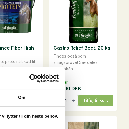
nce Fiber High
Gastro Relief Beet, 20 kg
Findes også som
t proteintilskud til
smagsprøve! Særdeles
rigtige...
maveskån...
På lager
00
DKK
385,00
DKK
Gastro
Om
g muligheder
Tilføj til kurv
Relief
Beet,
20
kg
i lytter til din hests behov,
antal