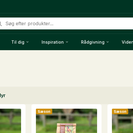
ducts
rch
Til dig
Inspiration
Rådgivning
Vide
yr
Sæson
Sæson