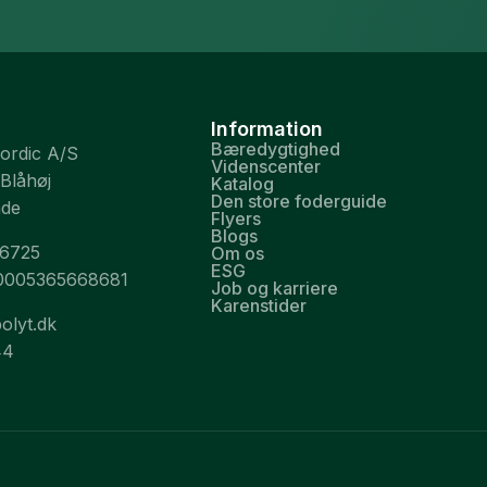
Information
Bæredygtighed
Nordic A/S
Videnscenter
 Blåhøj
Katalog
Den store foderguide
nde
Flyers
Blogs
26725
Om os
ESG
0005365668681
Job og karriere
Karenstider
olyt.dk
44