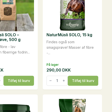
li SOLO –
NaturMüsli SOLO, 15 kg
øve, 500 g
Findes også som
ibre - lav
smagsprøve! Masser af fibre
 fiberrige fodrin...
-...
På lager
KK
290,00
DKK
li
NaturMüsli
Tilføj til kurv
Tilføj til kurv
SOLO,
15
øve,
kg
antal