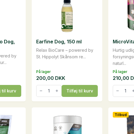
o Dog,
Earfine Dog, 150 ml
MicroVit
Relax BioCare – powered by
Hurtig udli
wered by
St. Hippolyt Skånsom re...
forsyning
r...
naturl...
På lager
På lager
200,00
DKK
210,00
D
Earfine
MicroVita
j til kurv
Tilføj til kurv
Dog,
DOG,
150
500
ml
g
antal
antal
Tilbud