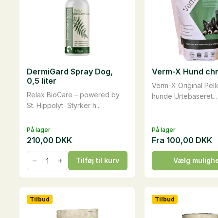
DermiGard Spray Dog,
Verm-X Hund ch
0,5 liter
Verm-X Original Pellet
Relax BioCare – powered by
hunde Urtebaseret...
St. Hippolyt Styrker h...
På lager
På lager
210,00
DKK
Fra
100,00
DKK
DermiGard
Dette
Tilføj til kurv
Vælg muligh
Spray
vare
Dog,
0,5
har
liter
flere
antal
Tilbud
Tilbud
varianter.
Mulighederne