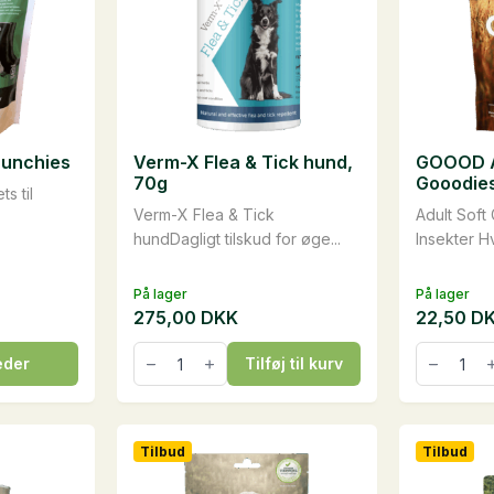
runchies
Verm-X Flea & Tick hund,
GOOOD A
70g
Gooodies
s til
g
Verm-X Flea & Tick
Adult Soft
hundDagligt tilskud for øge...
Insekter H
På lager
På lager
275,00
DKK
22,50
D
Den
Den
oprindel
aktuelle
Verm-
GOOOD
eder
Tilføj til kurv
X
Adult
pris
pris
Flea
Soft
var:
er:
&
Gooodie
30,00 D
22,50 DK
Tick
-
hund,
Insekter,
Tilbud
Tilbud
70g
100
antal
g
antal