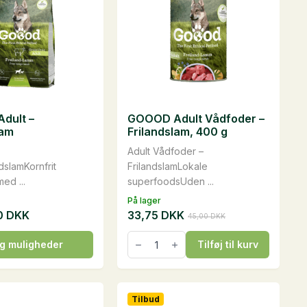
kan
vælges
på
varesiden
dult –
GOOOD Adult Vådfoder –
lam
Frilandslam, 400 g
Adult Vådfoder –
dslamKornfrit
FrilandslamLokale
ed ...
superfoodsUden ...
På lager
0
DKK
33,75
DKK
45,00
DKK
Den
Den
oprindelige
aktuelle
GOOOD
g muligheder
Tilføj til kurv
Adult
pris
pris
Vådfoder
var:
er:
-
45,00 DKK.
33,75 DKK.
Frilandslam,
400
Tilbud
g