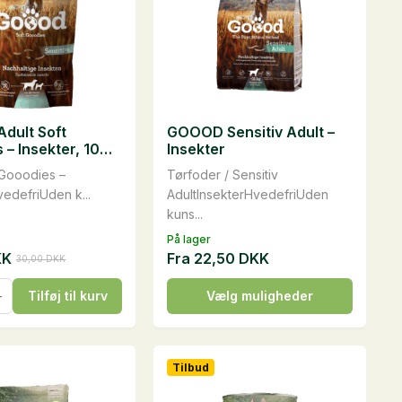
dult Soft
GOOOD Sensitiv Adult –
 – Insekter, 100
Insekter
 Gooodies –
Tørfoder / Sensitiv
vedefriUden k...
AdultInsekterHvedefriUden
kuns...
På lager
KK
Fra
22,50
DKK
30,00
DKK
ige
Dette
Tilføj til kurv
Vælg muligheder
vare
s
har
KK.
K.
flere
Tilbud
varianter.
Mulighederne