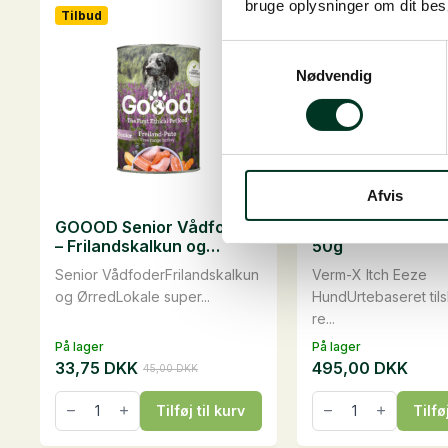
Frilandslam,
Rødbede,
bruge oplysninger om dit be
Tilbud
100
70
g
g
antal
antal
Samtykkevalg
Nødvendig
Afvis
GOOOD Senior Vådfoder
Verm-X Itch Eez
– Frilandskalkun og
50g
Ørred, 400 g
Senior VådfoderFrilandskalkun
Verm-X Itch Eeze
og ØrredLokale super...
HundUrtebaseret tilsk
re...
På lager
På lager
33,75
DKK
495,00
DKK
45,00
DKK
Den
Den
oprindelige
aktuelle
GOOOD
Verm-
Tilføj til kurv
Tilfø
Senior
X
pris
pris
Vådfoder
Itch
var:
er:
-
Eeze