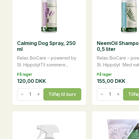
Calming Dog Spray, 250
NeemOil Shampo
ml
0,5 liter
Relax BioCare – powered by
Relax BioCare – po
St. HippolytTil sommere...
St. Hippolyt Med natu
På lager
På lager
120,00
DKK
155,00
DKK
Calming
NeemOil
Tilføj til kurv
Tilfø
Dog
Shampoo
Spray,
Dog,
250
0,5
ml
liter
antal
antal