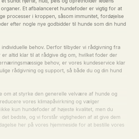
 et sundt hjerte, hud, pels og opretholder ledens
ge organer. Et afbalanceret hundefoder er vigtig for at
lige processer i kroppen, såsom immunitet, fordøjelse
eder efter nogle nye godbidder til hunde som din hund
 individuelle behov. Derfor tilbyder vi rådgivning fra
 altid klar til at rådgive dig om, hvilket foder der
 ernæringsmæssige behov, er vores kundeservice klar
t mulige rådgivning og support, så både du og din hund
nske om at styrke den generelle velvære af hunde og
at reducere vores klimapåvirkning og vælger
u ikke kun hundefoder af højeste kvalitet, men du
det bedste, og vi forstår vigtigheden af at give dem
agelse her på vores hjemmeside for at bestille vores