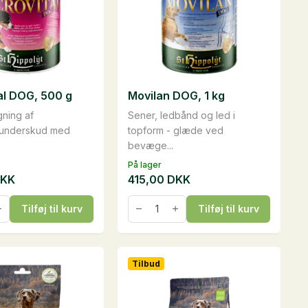
+
TILFØJ
+
TILFØJ
vare
har
flere
varianter.
Mulighederne
al DOG, 500 g
Movilan DOG, 1 kg
kan
Polo-shirt - Herremodel
gning af
Sener, ledbånd og led i
vælges
212,00
DKK
sunderskud med
topform - glæde ved
på
bevæge...
+
TILFØJ
varesiden
På lager
KK
415,00
DKK
l
Movilan
Tilføj til kurv
Tilføj til kurv
DOG,
1
kg
antal
Tilbud