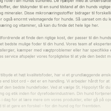
g rolle i din hunds sundhed. De hjælper med at understøtte
offer, der tilskynder til en sund tilstand af din hunds vigti
g mineraler. Disse mikronæringsstoffer bidrager til forskel
oder også enormt velsmagende for hunde. Så uanset om du l
næring og vitaminer, så kan du finde det hele lige her.
fordrende at finde den rigtige kost, der passer til din hunds
t bedste mulige foder til din hund. Vores team af eksperter er
eallergier, kæmper med vægtproblemer eller har specifikke
res service afspejler vores forpligtelse til at yde den beds
t tilbyde et højt kvalitetsfoder, har vi et grundlæggende ø
e end blot ord – det er en handling. Vi arbejder hårdt for 
g af den bedste hundefoder. Ved at vælge St. Hippolyt får d
 og etik inden for dyrefoderindustrien. Din hund fortjener 
i dag for at lære mere om vores produkter, eller gå på opd
il at gøre en forskel – for din hund og for fremtiden.