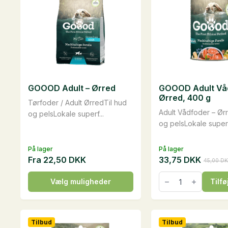
kan
vælges
på
varesiden
GOOOD Adult – Ørred
GOOOD Adult Vå
Ørred, 400 g
Tørfoder / Adult ØrredTil hud
Adult Vådfoder – Ør
og pelsLokale superf...
og pelsLokale superf.
På lager
På lager
Fra
22,50
DKK
33,75
DKK
45,00
DK
Den
Den
oprindelige
aktuelle
GOOOD
Dette
Vælg muligheder
Tilfø
Adult
pris
pris
vare
Vådfoder
var:
er:
-
har
45,00 DKK.
33,75 DKK.
Ørred,
flere
400
Tilbud
Tilbud
g