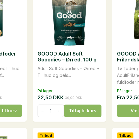
dfoder –
GOOOD Adult Soft
GOOOD A
Gooodies – Ørred, 100 g
Frilands
redTil hud
Adult Soft Gooodies – Ørred •
Tørfoder /
..
Til hud og pels...
AdultFrilan
fuldfoder m
På lager
På lager
22,50
DKK
Fra
22,5
K
30,00
DKK
Den
Den
oprindelige
aktuelle
GOOOD
Dette
j til kurv
Tilføj til kurv
Væl
Adult
pris
pris
vare
Soft
var:
er:
Gooodies
har
30,00 DKK.
22,50 DKK.
-
flere
Ørred,
Tilbud
Tilbud
100