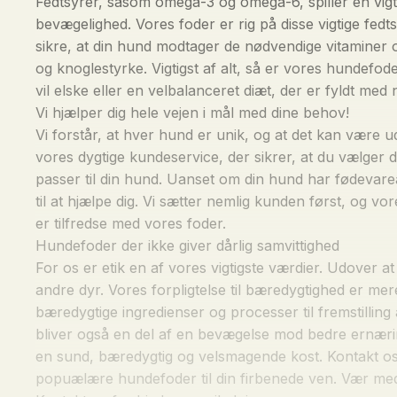
Fedtsyrer, såsom omega-3 og omega-6, spiller en vigti
bevægelighed. Vores foder er rig på disse vigtige fedtst
sikre, at din hund modtager de nødvendige vitaminer o
og knoglestyrke. Vigtigst af alt, så er vores hundef
vil elske eller en velbalanceret diæt, der er fyldt med 
Vi hjælper dig hele vejen i mål med dine behov!
Vi forstår, at hver hund er unik, og at det kan være ud
vores dygtige kundeservice, der sikrer, at du vælger de
passer til din hund. Uanset om din hund har fødevar
til at hjælpe dig. Vi sætter nemlig kunden først, og vo
er tilfredse med vores foder.
Hundefoder der ikke giver dårlig samvittighed
For os er etik en af vores vigtigste værdier. Udover a
andre dyr. Vores forpligtelse til bæredygtighed er mer
bæredygtige ingredienser og processer til fremstillin
bliver også en del af en bevægelse mod bedre ernæring
en sund, bæredygtig og velsmagende kost. Kontakt os 
popuælære hundefoder til din firbenede ven. Vær med t