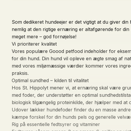
45,00 DKK.
33,75 DKK.
Frilandskalkun
Hund,
og
50g
Ørred,
antal
400
Som dedikeret hundeejer er det vigtigt at du giver din
g
antal
nemlig at den rigtige ernæring er altafgørende for d
meget mere – god fornøjelse!
Vi prioriterer kvalitet
Vores populære Goood petfood indeholder for eksempel
for din hund. Din hund vil opleve en ægte smag af nat
med vores miljømæssige værdier kommer vores ingredien
praksis.
Optimal sundhed – kilden til vitalitet
Hos St. Hippolyt mener vi, at ernæring skal være gru
med foder, der understøtter en optimal sundhedstilst
biologisk tilgængelig proteinkilde, der hjælper med a
Udover lækker hundefoder finder du en masse andre 
kæmpe forskel for din hunds pels og generelle velvæ
Rig på essentielle fedtsyrer og vitaminer