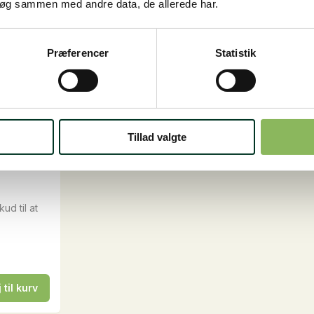
flere
og
søg sammen med andre data, de allerede har.
Ørred,
varianter.
400
g
Mulighederne
antal
Præferencer
Statistik
kan
vælges
på
varesiden
Tillad valgte
e Hund,
ud til at
j til kurv