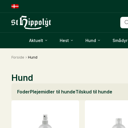
Pro
sea
Aktuelt
Hest
Hund
Smådyr
Forside
›
Hund
Hund
Foder
Plejemidler til hunde
Tilskud til hunde