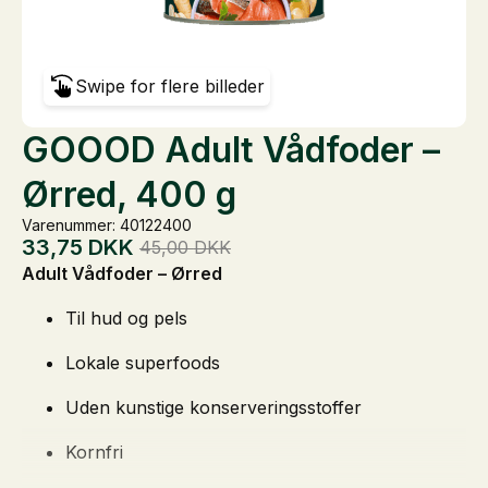
Swipe for flere billeder
GOOOD Adult Vådfoder –
Ørred, 400 g
Varenummer: 40122400
33,75
DKK
45,00
DKK
Den
Den
Adult Vådfoder – Ørred
oprindelige
aktuelle
pris
pris
Til hud og pels
var:
er:
45,00 DKK.
33,75 DKK.
Lokale superfoods
Uden kunstige konserveringsstoffer
Kornfri