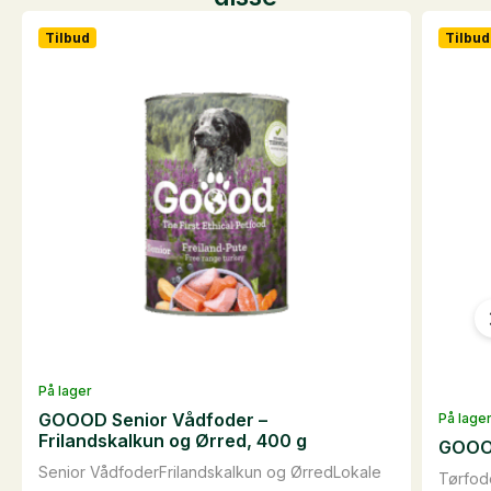
Tilbud
Tilbud
På lager
GOOOD Senior Vådfoder –
På lage
Frilandskalkun og Ørred, 400 g
GOOOD
Senior VådfoderFrilandskalkun og ØrredLokale
Tørfode