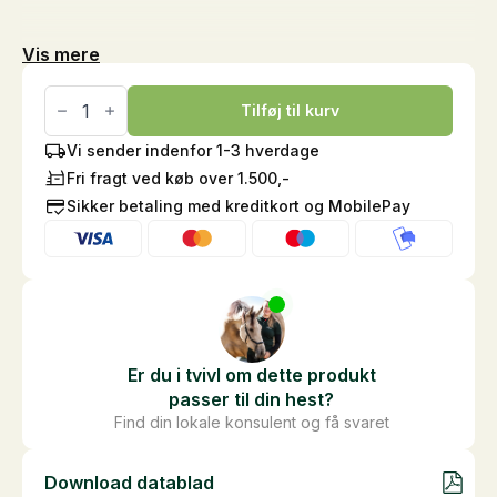
Vis mere
GOOOD
Adult
Tilføj til kurv
Vådfoder
-
Vi sender indenfor 1-3 hverdage
Ørred,
Fri fragt ved køb over 1.500,-
400
g
Sikker betaling med kreditkort og MobilePay
antal
Er du i tvivl om dette produkt
passer til din hest?
Find din lokale konsulent og få svaret
Download datablad