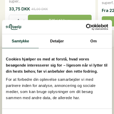
super...
superf..
33,75
DKK
45,00
DKK
Fra
2
Den
Den
oprindelige
aktuelle
GOOOD
Dette
Senior
pris
pris
Tilføj til kurv
Vådfoder
vare
var:
er:
-
45,00 DKK.
33,75 DKK.
har
Frilandskalkun
og
flere
Ørred,
Samtykke
Detaljer
Om
varian
400
g
Mulig
antal
kan
Cookies hjælper os med at forstå, hvad vores
Hurtig afsendelse
vælge
besøgende interesserer sig for – ligesom når vi lytter til
Tilsendt indenfor 1-3 dage
på
din hests behov, før vi anbefaler den rette fodring.
Fri fragt
varesi
For at forbedre din oplevelse samarbejder vi med
Ved køb over 1.500,-
partnere inden for analyse, annoncering og sociale
medier, som kan bruge oplysninger om dit besøg
Gratis foderrådgivning
sammen med andre data, de allerede har.
Kontakt os på 7026 5344
Hurtig, nem og sikker betaling