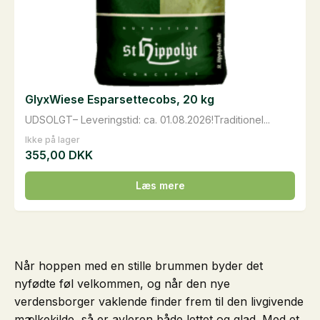
GlyxWiese Esparsettecobs, 20 kg
​UDSOLGT– Leveringstid: ca. 01.08.2026!Traditionel...
Ikke på lager
355,00
DKK
Læs mere
Når hoppen med en stille brummen byder det
nyfødte føl velkommen, og når den nye
verdensborger vaklende finder frem til den livgivende
mælkekilde, så er avleren både lettet og glad. Med et