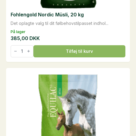
Fohlengold Nordic Müsli, 20 kg
Det oplagte valg til dit følbehovstilpasset indhol...
På lager
385,00
DKK
Fohlengold
Tilføj til kurv
Nordic
Müsli,
20
kg
antal