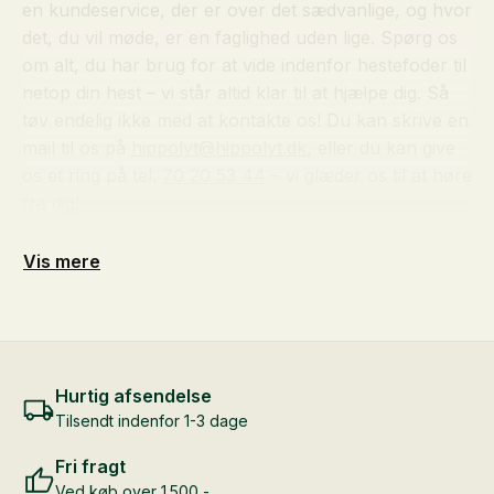
en kundeservice, der er over det sædvanlige, og hvor
det, du vil møde, er en faglighed uden lige. Spørg os
om alt, du har brug for at vide indenfor hestefoder til
netop din hest – vi står altid klar til at hjælpe dig. Så
tøv endelig ikke med at kontakte os! Du kan skrive en
mail til os på
hippolyt@hippolyt.dk
, eller du kan give
os et ring på tel.
70 20 53 44
– vi glæder os til at høre
fra dig!
Vis mere
Hurtig afsendelse
Tilsendt indenfor 1-3 dage
Fri fragt
Ved køb over 1.500,-