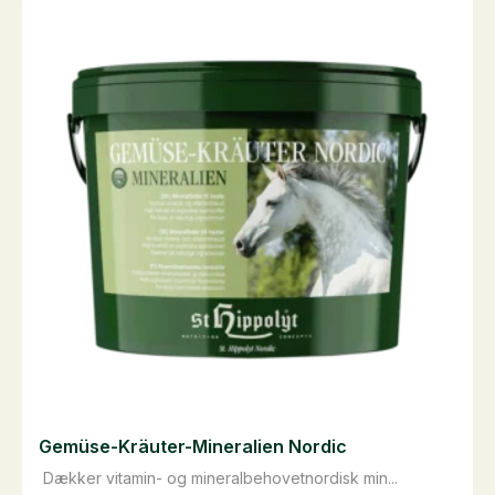
flere
varianter.
Mulighederne
kan
vælges
på
varesiden
Gemüse-Kräuter-Mineralien Nordic
Dækker vitamin- og mineralbehovetnordisk min...