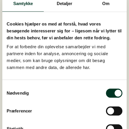
Pellets,
Samtykke
Detaljer
Om
25
kg
antal
Nyhed
Cookies hjælper os med at forstå, hvad vores
besøgende interesserer sig for – ligesom når vi lytter til
din hests behov, før vi anbefaler den rette fodring.
For at forbedre din oplevelse samarbejder vi med
partnere inden for analyse, annoncering og sociale
medier, som kan bruge oplysninger om dit besøg
sammen med andre data, de allerede har.
Samtykkevalg
Nødvendig
Præferencer
Statistik