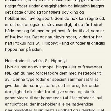
rigtige foder under drægtigheden og laktation lægges
det rigtige grundlag for føllets udvikling og
holdbarhed i avl og sport. Som du nok kan regne ud,
er det derfor også ret så væsentligt, at du får fodret
både mor og føl med noget hestefoder til avl, som er
af høj kvalitet. Det er naturligvis noget, vi derfor har
haft i fokus hos St. Hippolyt – find dit foder til drægtig
hoppe her på siden.
Hestefoder til avl fra St. Hippolyt
Hvis du har en avlshoppe, hingst eller et fravænnet
føl, kan du med fordel fodre dem med hestefoder til
avl. Denne type foder er specielt sammensat til at
give dem de næringsstoffer, de har brug for under
drægtighed eller blot for at give sunde og stærke
gener videre til det kommende føl. Hestefoder til avl
er fuldfoder, der indeholder alle de nødvendige
næringsstoffer til din hests sundhed og udvikling. Det