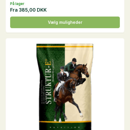
På lager
Fra
385,00
DKK
Dette
Vælg muligheder
vare
har
flere
varianter.
Mulighederne
kan
vælges
på
varesiden