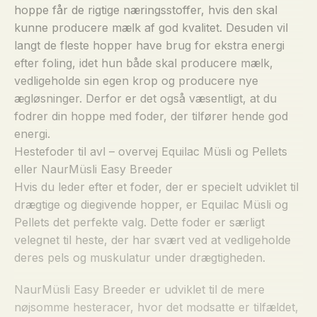
hoppe får de rigtige næringsstoffer, hvis den skal
kunne producere mælk af god kvalitet. Desuden vil
langt de fleste hopper have brug for ekstra energi
efter foling, idet hun både skal producere mælk,
vedligeholde sin egen krop og producere nye
ægløsninger. Derfor er det også væsentligt, at du
fodrer din hoppe med foder, der tilfører hende god
energi.
Hestefoder til avl – overvej Equilac Müsli og Pellets
eller NaurMüsli Easy Breeder
Hvis du leder efter et foder, der er specielt udviklet til
drægtige og diegivende hopper, er Equilac Müsli og
Pellets det perfekte valg. Dette foder er særligt
velegnet til heste, der har svært ved at vedligeholde
deres pels og muskulatur under drægtigheden.
NaurMüsli Easy Breeder er udviklet til de mere
nøjsomme hesteracer, hvor det modsatte er tilfældet,