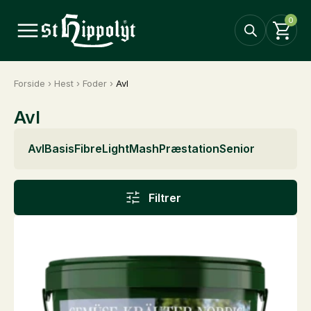
0
Forside
›
Hest
›
Foder
›
Avl
Avl
Avl
Basis
Fibre
Light
Mash
Præstation
Senior
Filtrer