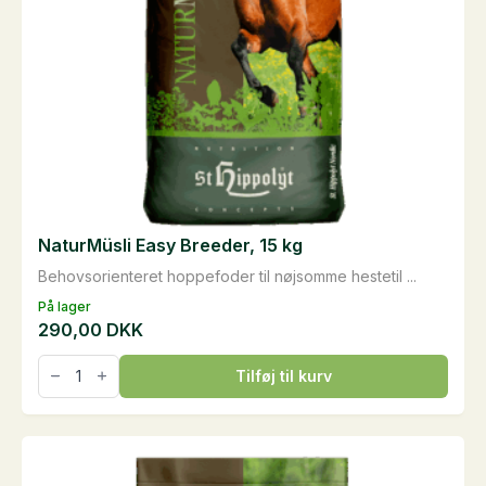
NaturMüsli Easy Breeder, 15 kg
Behovsorienteret hoppefoder til nøjsomme hestetil ...
På lager
290,00
DKK
NaturMüsli
Tilføj til kurv
Easy
Breeder,
15
kg
antal