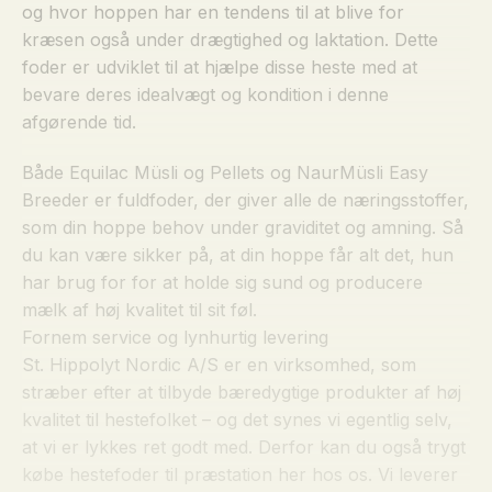
og hvor hoppen har en tendens til at blive for
kræsen også under drægtighed og laktation. Dette
foder er udviklet til at hjælpe disse heste med at
bevare deres idealvægt og kondition i denne
afgørende tid.
Både Equilac Müsli og Pellets og NaurMüsli Easy
Breeder er fuldfoder, der giver alle de næringsstoffer,
som din hoppe behov under graviditet og amning. Så
du kan være sikker på, at din hoppe får alt det, hun
har brug for for at holde sig sund og producere
mælk af høj kvalitet til sit føl.
Fornem service og lynhurtig levering
St. Hippolyt Nordic A/S er en virksomhed, som
stræber efter at tilbyde bæredygtige produkter af høj
kvalitet til hestefolket – og det synes vi egentlig selv,
at vi er lykkes ret godt med. Derfor kan du også trygt
købe hestefoder til præstation her hos os. Vi leverer