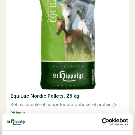
EquiLac Nordic Pellets, 25 kg
Behovsorienteret hoppefoderafbalanceret protein-/e...
På lager
395,00
DKK
EquiLac
Tilføj til kurv
Nordic