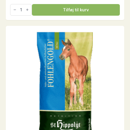
NaturMüsli
Tilføj til kurv
Foal
Vitality,
15
kg
antal