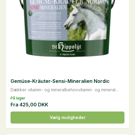
Gemüse-Kräuter-Sensi-Mineralien Nordic
Dækker vitamin- og mineralbehovvitamin- og mineral...
På lager
Fra
425,00
DKK
Dette
Vælg muligheder
vare
har