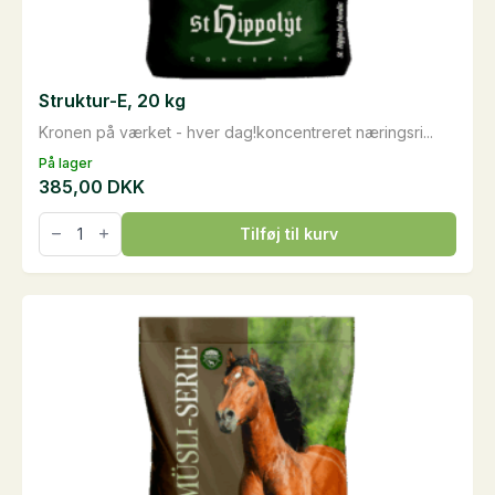
Struktur-E, 20 kg
Kronen på værket - hver dag!koncentreret næringsri...
På lager
385,00
DKK
Struktur-
Tilføj til kurv
E,
20
kg
antal