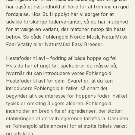
har også et højt indhold af fibre for at fremme en god
fordøjelse. Hos St. Hippolyt har vi sørget for at
udvikle forskellige fodervarianter, så du har mulighed
for at vælge en variant, der matcher netop din hests
behov. Se både Fohlengold Nordic Müsli, NaturMüsli
Foal Vitality eller NaturMüsli Easy Breeder.
Hestefoder til avl – fodring af både hoppe og føl
Hvis du har et ungt føl, spekulerer du måske på,
hvornår du kan introducere vores Fohlengold
Hestefoder til avl for dem. Svaret er, at du kan
introducere Fohlengold til føllet, så snart det
begynder at vise interesse for hoppens foder, hvilket
typisk er omkring 3 ugers alderen. Fohlengold
indeholder en bred vifte af ingredienser, der støtter
etableringen af en velfungerende tarmflora. Desuden
er Fohlengold afbalanceret for at støtte føllets vækst
og udvikling.