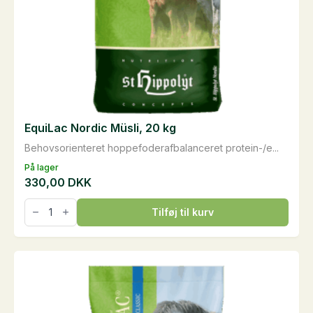
EquiLac Nordic Müsli, 20 kg
Behovsorienteret hoppefoderafbalanceret protein-/e...
På lager
330,00
DKK
EquiLac
Tilføj til kurv
Nordic
Müsli,
20
kg
antal