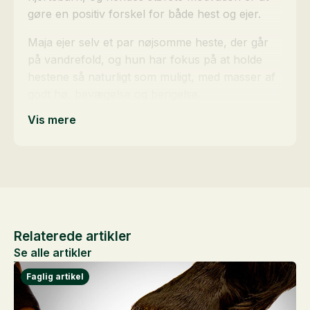
gøre en positiv forskel for både hest og ejer.
Maja ejer selv et par nøjsomme heste, der går
på vandrefold, og hun har fokus på at holde
hestene så naturligt som muligt, med masser af
godt hø, bevægelse og berigelse.
Vis mere
Relaterede artikler
Se alle artikler