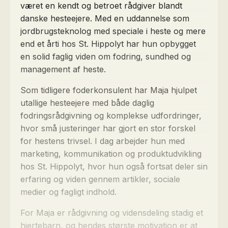
været en kendt og betroet rådgiver blandt
danske hesteejere. Med en uddannelse som
jordbrugsteknolog med speciale i heste og mere
end et årti hos St. Hippolyt har hun opbygget
en solid faglig viden om fodring, sundhed og
management af heste.
Som tidligere foderkonsulent har Maja hjulpet
utallige hesteejere med både daglig
fodringsrådgivning og komplekse udfordringer,
hvor små justeringer har gjort en stor forskel
for hestens trivsel. I dag arbejder hun med
marketing, kommunikation og produktudvikling
hos St. Hippolyt, hvor hun også fortsat deler sin
erfaring og viden gennem artikler, sociale
medier og fagligt indhold.
For Maja er rådgivning og vidensdeling stadig et
hjertebarn, og hendes største motivation er at