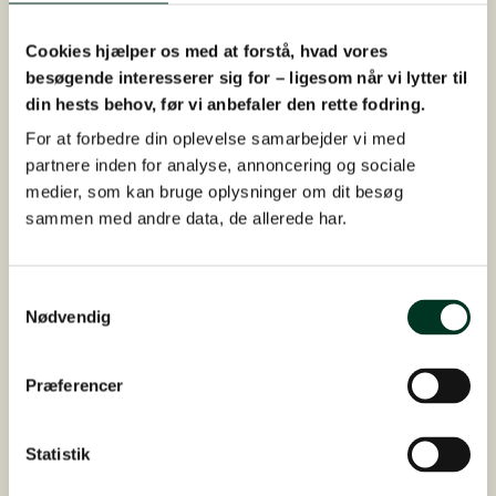
og være i stalden i dagtimerne
Undgå folde med vandhuller, da dette øger
Cookies hjælper os med at forstå, hvad vores
antallet af insekter
besøgende interesserer sig for – ligesom når vi lytter til
Vælg åbne folde, hvor der er mere luft.
din hests behov, før vi anbefaler den rette fodring.
Hvor der er luft, er der typisk ikke ret
For at forbedre din oplevelse samarbejder vi med
mange insekter
partnere inden for analyse, annoncering og sociale
medier, som kan bruge oplysninger om dit besøg
sammen med andre data, de allerede har.
Bare ét tiltag kan hjælpe din hest under den
værste insektplage.
Samtykkevalg
Nødvendig
Præferencer
Andre plejeprodukter
Er hesten rigtig generet i huden og pelsen, så
Statistik
kan en del plejeprodukter lindre generne, hvis