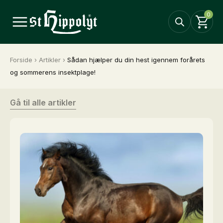
0
Forside
›
Artikler
›
Sådan hjælper du din hest igennem forårets
og sommerens insektplage!
Gå til alle artikler