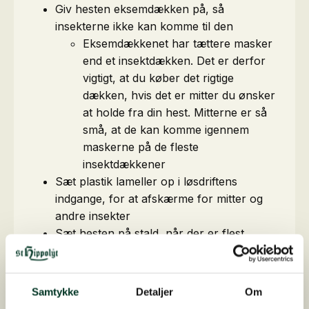
Giv hesten eksemdækken på, så
insekterne ikke kan komme til den
Eksemdækkenet har tættere masker
end et insektdækken. Det er derfor
vigtigt, at du køber det rigtige
dækken, hvis det er mitter du ønsker
at holde fra din hest. Mitterne er så
små, at de kan komme igennem
maskerne på de fleste
insektdækkener
Sæt plastik lameller op i løsdriftens
indgange, for at afskærme for mitter og
andre insekter
Sæt hesten på stald, når der er flest
insekter
Insektpresset er typisk størst kort før
solnedgang og lige før solopgang
Samtykke
Detaljer
Om
Hestene kan fx gå på fold om natten