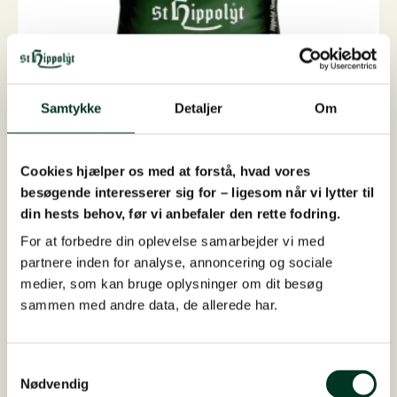
Glyx-Mash
Wellness til fordøjelsessystemet uden stivelse fra...
Samtykke
Detaljer
Om
På lager
Fra
255,00
DKK
Dette
Cookies hjælper os med at forstå, hvad vores
Vælg muligheder
besøgende interesserer sig for – ligesom når vi lytter til
vare
din hests behov, før vi anbefaler den rette fodring.
har
flere
For at forbedre din oplevelse samarbejder vi med
varianter.
partnere inden for analyse, annoncering og sociale
Mulighederne
medier, som kan bruge oplysninger om dit besøg
kan
sammen med andre data, de allerede har.
vælges
på
Samtykkevalg
varesiden
Nødvendig