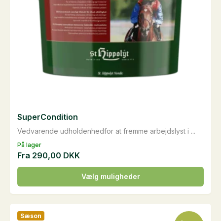
SuperCondition
Vedvarende udholdenhedfor at fremme arbejdslyst i ...
På lager
Fra
290,00
DKK
Dette
Vælg muligheder
vare
har
flere
Sæson