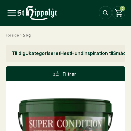
0
Forside
›
5 kg
Til dig
Ukategoriseret
Hest
Hund
Inspiration til
Smådyr
Filtrer