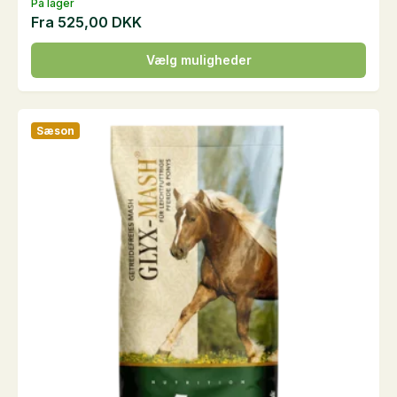
På lager
Fra
525,00
DKK
Dette
Vælg muligheder
vare
har
flere
Sæson
varianter.
Mulighederne
kan
vælges
på
varesiden