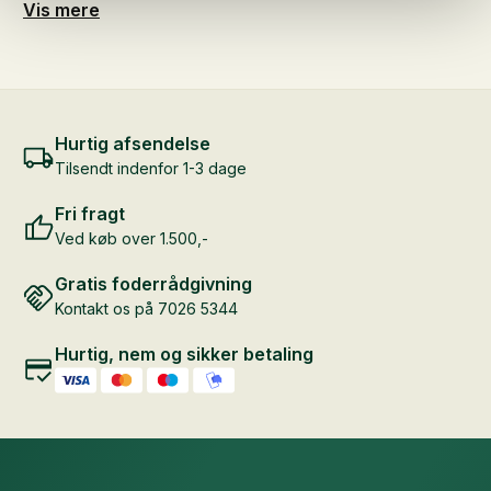
Mulighederne
Vis mere
kan
vælges
på
varesiden
Hurtig afsendelse
Tilsendt indenfor 1-3 dage
Fri fragt
Ved køb over 1.500,-
Gratis foderrådgivning
Kontakt os på 7026 5344
Hurtig, nem og sikker betaling