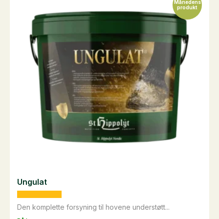
varianter.
Månedens
produkt
Mulighederne
kan
vælges
på
varesiden
Ungulat
Den komplette forsyning til hovene understøtt...