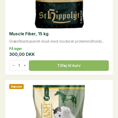
Muscle Fiber, 15 kg
Græsfiberbaseret müsli med moderat proteinindholds...
På lager
300,00
DKK
Muscle
Tilføj til kurv
Fiber,
15
kg
antal
Sæson