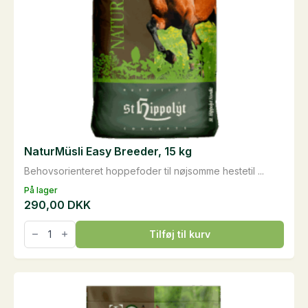
NaturMüsli Easy Breeder, 15 kg
Behovsorienteret hoppefoder til nøjsomme hestetil ...
På lager
290,00
DKK
NaturMüsli
Tilføj til kurv
Easy
Breeder,
15
kg
antal