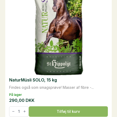
NaturMüsli SOLO, 15 kg
Findes også som smagsprøve! Masser af fibre -...
På lager
290,00
DKK
NaturMüsli
Tilføj til kurv
SOLO,
15