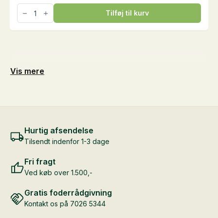
NaturMüsli
Tilføj til kurv
Foal
Vitality,
15
kg
antal
Vis mere
Hurtig afsendelse
Tilsendt indenfor 1-3 dage
Fri fragt
Ved køb over 1.500,-
Gratis foderrådgivning
Kontakt os på 7026 5344