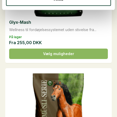
Glyx-Mash
Wellness til fordøjelsessystemet uden stivelse fra...
På lager
Fra
255,00
DKK
Dette
Vælg muligheder
vare
har
flere
varianter.
Mulighederne
kan
vælges
på
varesiden