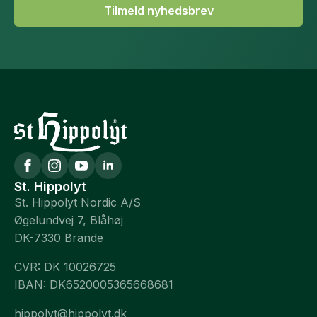
Tilmeld nyhedsbrev
St. Hippolyt
St. Hippolyt Nordic A/S
Øgelundvej 7, Blåhøj
DK-7330 Brande
CVR: DK 10026725
IBAN: DK6520005365668681
hippolyt@hippolyt.dk