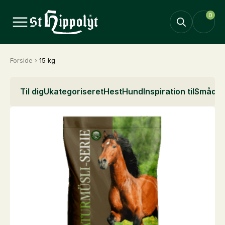
0
Forside
›
15 kg
Til dig
Ukategoriseret
Hest
Hund
Inspiration til
Smådyr