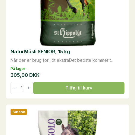
NaturMüsli SENIOR, 15 kg
Når der er brug for lidt ekstraDet bedste kommer t...
På lager
305,00
DKK
NaturMüsli
Tilføj til kurv
SENIOR,
15
kg
antal
Sæson