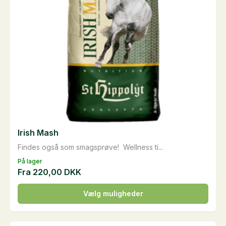
Irish Mash
Findes også som smagsprøve! Wellness ti...
På lager
Fra
220,00
DKK
Dette
Vælg muligheder
vare
har