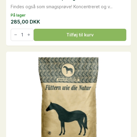
Findes også som smagsprøve! Koncentreret og v...
På lager
285,00
DKK
NaturMüsli
Tilføj til kurv
med
urter,
15kg
antal