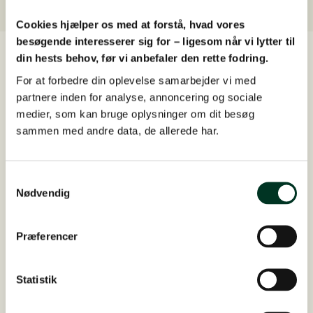
Cookies hjælper os med at forstå, hvad vores
besøgende interesserer sig for – ligesom når vi lytter til
din hests behov, før vi anbefaler den rette fodring.
Læs flere kundehistorier
For at forbedre din oplevelse samarbejder vi med
Se alle historier
partnere inden for analyse, annoncering og sociale
medier, som kan bruge oplysninger om dit besøg
sammen med andre data, de allerede har.
Samtykkevalg
Nødvendig
Præferencer
17. juni 2026
Statistik
Fra alvorlig akut ømme hove til sund