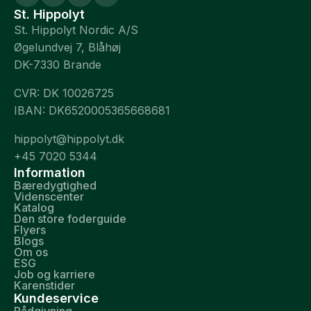
St. Hippolyt
St. Hippolyt Nordic A/S
Øgelundvej 7, Blåhøj
DK-7330 Brande
CVR: DK 10026725
IBAN: DK6520005365668681
hippolyt@hippolyt.dk
+45 7020 5344
Information
Bæredygtighed
Videnscenter
Katalog
Den store foderguide
Flyers
Blogs
Om os
ESG
Job og karriere
Karenstider
Kundeservice
Rådgivning