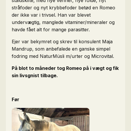
staldskifte, med nye venner, nye folde, nyt
stråfoder og nyt krybbefoder betød en Romeo
der ikke var i trivsel. Han var blevet
undervægtig, manglede vitaminer/mineraler og
havde fået alt for mange parasitter.
Ejer var bekymret og skrev til konsulent Maja
Mandrup, som anbefalede en ganske simpel
fodring med NaturMüsli m/urter og Microvital.
På blot to måneder tog Romeo på i vægt og fik
sin livsgnist tilbage.
Før