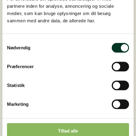
partnere inden for analyse, annoncering og sociale
medier, som kan bruge oplysninger om dit besøg
sammen med andre data, de allerede har.
Samtykkevalg
Nødvendig
6. januar 2026
Præferencer
Olga blev hjulpet til bedre trivsel, trods
PSSM1
Statistik
Vores konsulent Lina blev kontaktet den 1. august
2025 af Olgas ejer, da Olga ikke var i trivsel. Olga er
en fin pony på 6 år, men hun har PSSM1.…
Marketing
Tillad alle