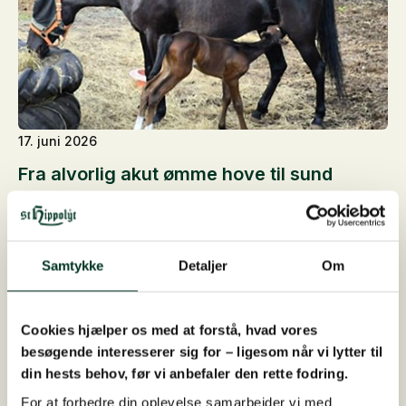
17. juni 2026
Fra alvorlig akut ømme hove til sund
hoppe og et velskabt føl
St. Hippolyt-konsulent Elena har hjulpet med
fodringen af varmblodstraveren Tiuhti siden 2021,
Samtykke
Detaljer
Om
hvor hendes nuværende ejer købte hende. Hoppen
er født i 2017 og udnytter sit foder meget effektivt.
Hendes…
Cookies hjælper os med at forstå, hvad vores
besøgende interesserer sig for – ligesom når vi lytter til
din hests behov, før vi anbefaler den rette fodring.
For at forbedre din oplevelse samarbejder vi med