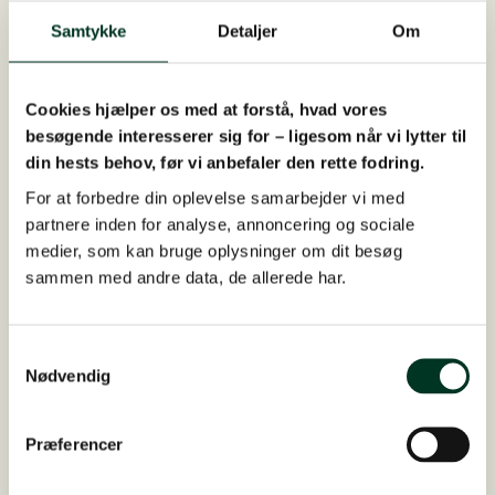
Samtykke
Detaljer
Om
17. juni 2026
Cookies hjælper os med at forstå, hvad vores
Fra alvorlig akut ømme hove til sund
besøgende interesserer sig for – ligesom når vi lytter til
hoppe og et velskabt føl
din hests behov, før vi anbefaler den rette fodring.
St. Hippolyt-konsulent Elena har hjulpet med
For at forbedre din oplevelse samarbejder vi med
fodringen af varmblodstraveren Tiuhti siden 2021,
partnere inden for analyse, annoncering og sociale
medier, som kan bruge oplysninger om dit besøg
hvor hendes nuværende ejer købte hende. Hoppen
sammen med andre data, de allerede har.
er født i 2017 og udnytter sit foder meget effektivt.
Hendes…
Samtykkevalg
Nødvendig
Præferencer