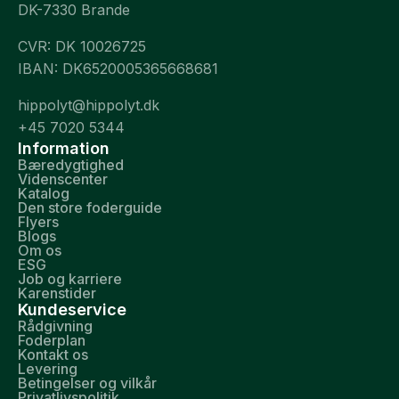
DK-7330 Brande
CVR: DK 10026725
IBAN: DK6520005365668681
hippolyt@hippolyt.dk
+45 7020 5344
Information
Bæredygtighed
Videnscenter
Katalog
Den store foderguide
Flyers
Blogs
Om os
ESG
Job og karriere
Karenstider
Kundeservice
Rådgivning
Foderplan
Kontakt os
Levering
Betingelser og vilkår
Privatlivspolitik