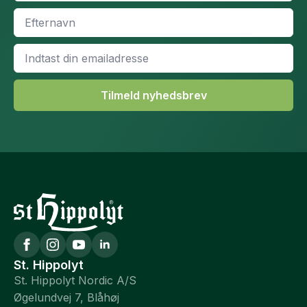
Efternavn
*
Email
*
Tilmeld nyhedsbrev
St. Hippolyt
St. Hippolyt Nordic A/S
Øgelundvej 7, Blåhøj