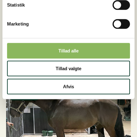
Statistik
Marketing
6. januar 2026
Olga blev hjulpet til bedre trivsel, trods
Tillad alle
PSSM1
Vores konsulent Lina blev kontaktet den 1. august
Tillad valgte
2025 af Olgas ejer, da Olga ikke var i trivsel. Olga er
en fin pony på 6 år, men hun har PSSM1.…
Afvis