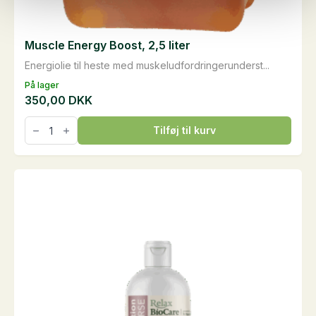
Muscle Energy Boost, 2,5 liter
Energiolie til heste med muskeludfordringerunderst...
På lager
350,00
DKK
Muscle
Tilføj til kurv
Energy
Boost,
2,5
liter
antal