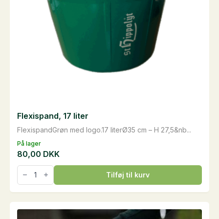
Flexispand, 17 liter
FlexispandGrøn med logo.17 literØ35 cm – H 27,5&nb...
På lager
80,00
DKK
Flexispand,
Tilføj til kurv
17
liter
antal