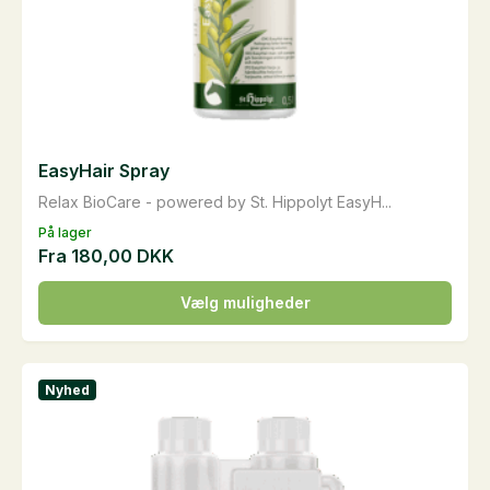
EasyHair Spray
Relax BioCare - powered by St. Hippolyt EasyH...
På lager
Fra
180,00
DKK
Dette
Vælg muligheder
vare
har
flere
Nyhed
varianter.
Mulighederne
kan
vælges