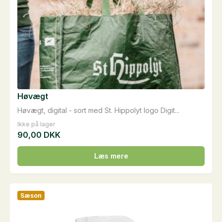
Høvægt
Høvægt, digital - sort med St. Hippolyt logo Digit...
Ikke på lager
90,00
DKK
Læs mere
Sæson