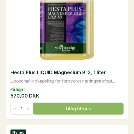
Hesta Plus LIQUID Magnesium B12, 1 liter
Liposomal indkapsling for forbedret næringsstofopt...
På lager
570,00
DKK
Hesta
Tilføj til kurv
Plus
LIQUID
Magnesium
B12,
1
Nyhed
liter