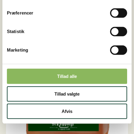
380,00
DKK
Makor
Præferencer
Tilføj til kurv
LIQUID,
1
liter
antal
Statistik
Marketing
Tillad alle
Tillad valgte
Afvis