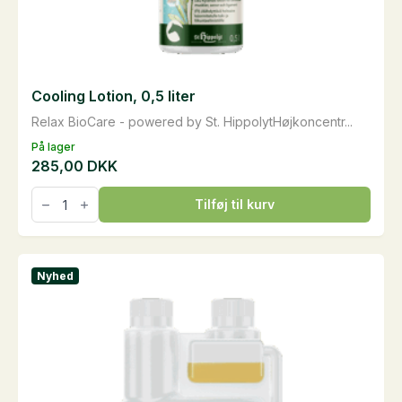
Cooling Lotion, 0,5 liter
Relax BioCare - powered by St. HippolytHøjkoncentr...
På lager
285,00
DKK
Cooling
Tilføj til kurv
Lotion,
0,5
liter
antal
Nyhed