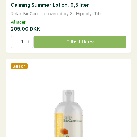
Calming Summer Lotion, 0,5 liter
Relax BioCare - powered by St. Hippolyt Til s...
På lager
205,00
DKK
Calming
Tilføj til kurv
Summer
Lotion,
0,5
liter
antal
Sæson