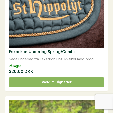
Eskadron Underlag Spring/Combi
Sadelunderlag fra Eskadron i høj kvalitet med brod...
På lager
320,00
DKK
Dette
Vælg muligheder
vare
har
flere
varianter.
Mulighederne