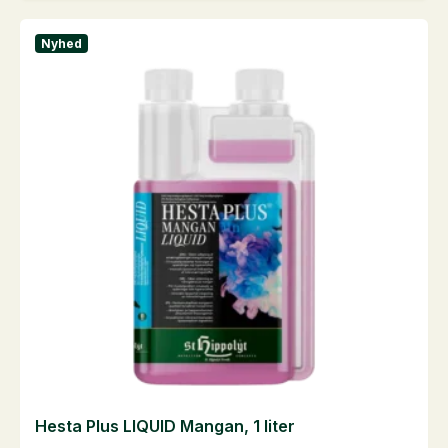
1
liter
Nyhed
antal
Hesta Plus LIQUID Mangan, 1 liter