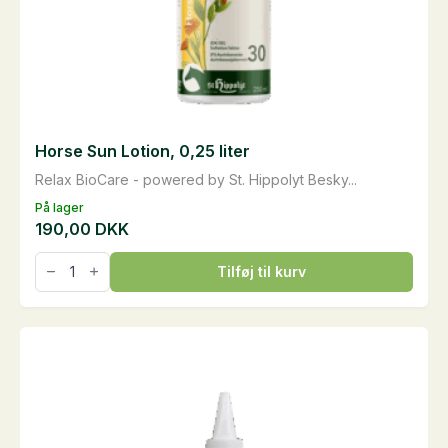
Horse Sun Lotion, 0,25 liter
Relax BioCare - powered by St. Hippolyt Besky...
På lager
190,00
DKK
Horse
Tilføj til kurv
Sun
Lotion,
0,25
liter
antal