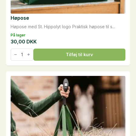
Høpose
Høpose med St. Hippolyt logo Praktisk høpose til s...
På lager
30,00
DKK
Høpose
Tilføj til kurv
antal