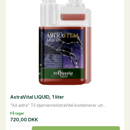
AstraVital LIQUID, 1 liter
"Ad astra" Til stjernerneAstraVital kombinerer urt...
På lager
720,00
DKK
AstraVital