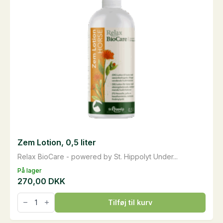
Zem Lotion, 0,5 liter
Relax BioCare - powered by St. Hippolyt Under...
På lager
270,00
DKK
Zem
Tilføj til kurv
Lotion,
0,5
liter