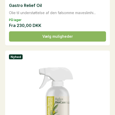
Gastro Relief Oil
Olie til understøttelse af den følsomme maveslimhi...
På lager
Fra
230,00
DKK
Dette
Vælg muligheder
vare
har
flere
Nyhed
varianter.
Mulighederne
kan
vælges
på
varesiden