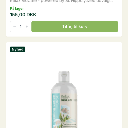
Relax BioCare - powered by St. HippolytMed udvalgt...
På lager
155,00
DKK
NeemOil
Tilføj til kurv
Shampoo,
0,5
liter
antal
Nyhed