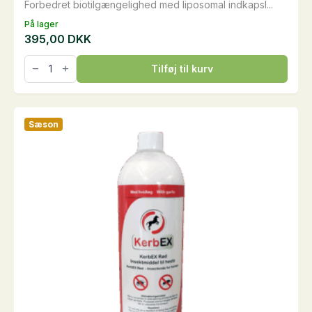
Forbedret biotilgængelighed med liposomal indkapsl...
På lager
395,00
DKK
Hesta
Tilføj til kurv
Plus
LIQUID
Mangan,
1
liter
Sæson
antal