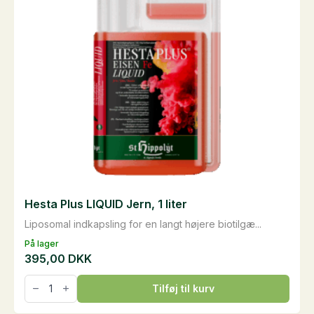
på
varesiden
Hesta Plus LIQUID Jern, 1 liter
Liposomal indkapsling for en langt højere biotilgæ...
På lager
395,00
DKK
Hesta
Tilføj til kurv
Plus
LIQUID
Jern,