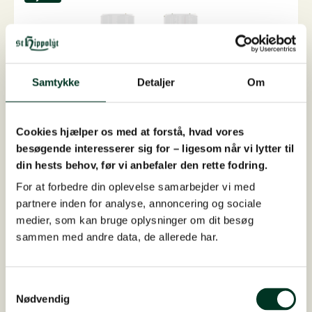
antal
Samtykke
Detaljer
Om
Cookies hjælper os med at forstå, hvad vores
besøgende interesserer sig for – ligesom når vi lytter til
din hests behov, før vi anbefaler den rette fodring.
For at forbedre din oplevelse samarbejder vi med
partnere inden for analyse, annoncering og sociale
medier, som kan bruge oplysninger om dit besøg
sammen med andre data, de allerede har.
Makor LIQUID, 1 liter
Til muskelspændingerhøjt doseret indhold af biotil...
Samtykkevalg
Nødvendig
På lager