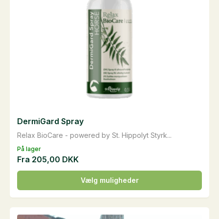
DermiGard Spray
Relax BioCare - powered by St. Hippolyt Styrk...
På lager
Fra
205,00
DKK
Dette
Vælg muligheder
vare
har
flere