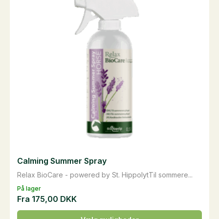
Calming Summer Spray
Relax BioCare - powered by St. HippolytTil sommere...
På lager
Fra
175,00
DKK
Dette