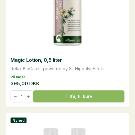
Magic Lotion, 0,5 liter
Relax BioCare - powered by St. Hippolyt Effek...
På lager
395,00
DKK
Magic
Tilføj til kurv
Lotion,
0,5
liter
antal
Nyhed