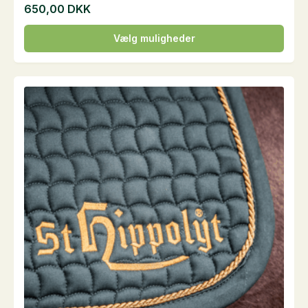
650,00
DKK
Dette
Vælg muligheder
vare
har
flere
varianter.
Mulighederne
kan
vælges
på
varesiden