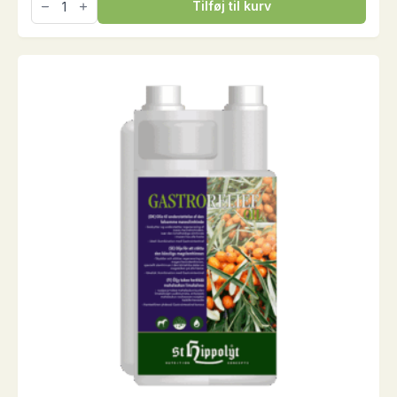
Tilføj til kurv
LIQUID,
1
liter
antal