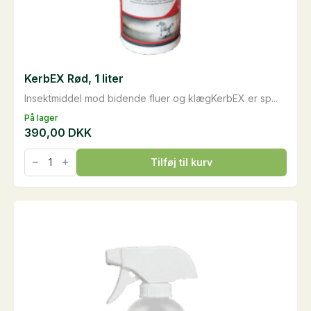
KerbEX Rød, 1 liter
Insektmiddel mod bidende fluer og klægKerbEX er sp...
På lager
390,00
DKK
KerbEX
Tilføj til kurv
Rød,
1
liter
antal