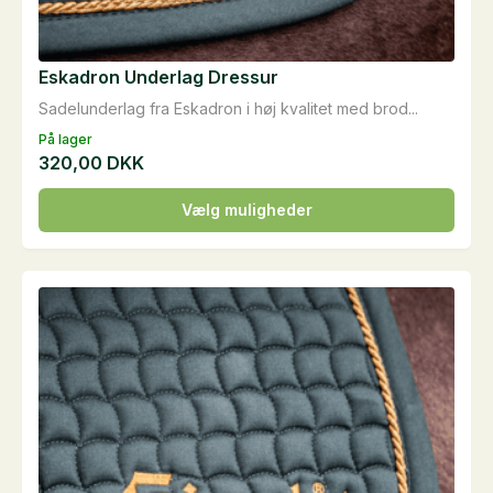
Eskadron Underlag Dressur
Sadelunderlag fra Eskadron i høj kvalitet med brod...
På lager
320,00
DKK
Dette
Vælg muligheder
vare
har
flere
varianter.
Mulighederne
kan
vælges
på
varesiden