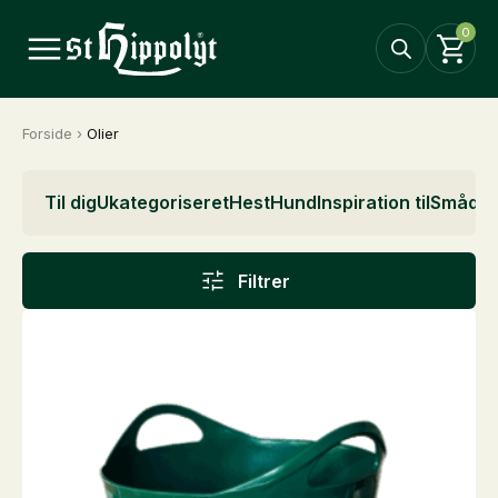
0
Forside
›
Olier
Til dig
Ukategoriseret
Hest
Hund
Inspiration til
Smådyr
Filtrer