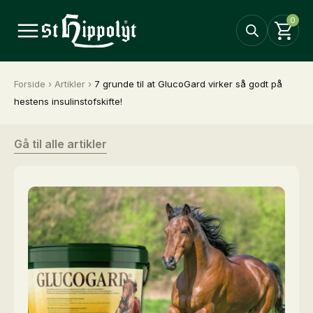
0
Forside
›
Artikler
›
7 grunde til at GlucoGard virker så godt på
hestens insulinstofskifte!
Gå til alle artikler