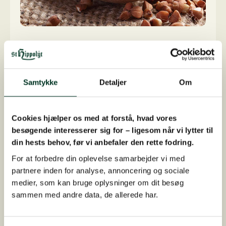
Bukkehornsfrø
er særdeles nærende med et højt indhold af olie
Samtykke
Detaljer
Om
på 8 % og et indhold af protein på 20 %. Men
også vitaminer som A, B, C og E finder du i
Cookies hjælper os med at forstå, hvad vores
frøene. Det store indhold af gode gavnlige
besøgende interesserer sig for – ligesom når vi lytter til
slimstoffer skal heller ikke glemmes, ca. 20-45
din hests behov, før vi anbefaler den rette fodring.
% findes der i frøene.
For at forbedre din oplevelse samarbejder vi med
Det særlige er dog, at frøene indeholder
partnere inden for analyse, annoncering og sociale
saponiner foruden en masse andre bitterstoffer
medier, som kan bruge oplysninger om dit besøg
og flavonoider. Saponinerne er især
sammen med andre data, de allerede har.
spændende, da de har vist sig at virke positivt på
hestens blodsukkerstofskifte.