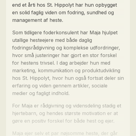
end et årti hos St. Hippolyt har hun opbygget
en solid faglig viden om fodring, sundhed og
management af heste.
Som tidligere foderkonsulent har Maja hjulpet
utallige hesteejere med både daglig
fodringsrådgivning og komplekse udfordringer,
hvor små justeringer har gjort en stor forskel
for hestens trivsel. I dag arbejder hun med
marketing, kommunikation og produktudvikling
hos St. Hippolyt, hvor hun også fortsat deler sin
erfaring og viden gennem artikler, sociale
medier og fagligt indhold.
For Maja er rådgivning og vidensdeling stadig et
hjertebarn, og hendes største motivation er at
gøre en positiv forskel for både hest og ejer.
Maja ejer selv et par nøjsomme heste, der går