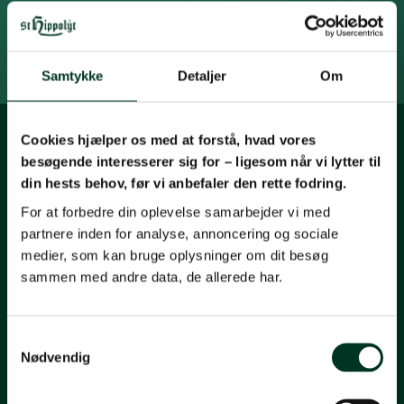
Tilmeld nyhedsbrev
Samtykke
Detaljer
Om
Cookies hjælper os med at forstå, hvad vores
besøgende interesserer sig for – ligesom når vi lytter til
din hests behov, før vi anbefaler den rette fodring.
For at forbedre din oplevelse samarbejder vi med
partnere inden for analyse, annoncering og sociale
St. Hippolyt
medier, som kan bruge oplysninger om dit besøg
St. Hippolyt Nordic A/S
sammen med andre data, de allerede har.
Øgelundvej 7, Blåhøj
DK-7330 Brande
Samtykkevalg
CVR: DK 10026725
Nødvendig
IBAN: DK6520005365668681