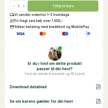
Verm-
X
Tilføj til kurv
Hest
pellets
Vi sender indenfor 1-3 hverdage
antal
Fri fragt ved køb over 1.500,-
Sikker betaling med kreditkort og MobilePay
Er du i tvivl om dette produkt
passer til din hest?
Find din lokale konsulent og få svaret
Download datablad
Se om karens gælder for din hest