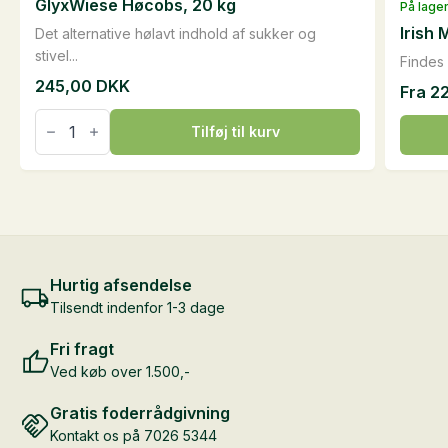
GlyxWiese Høcobs, 20 kg
På lage
Irish
Det alternative hølavt indhold af sukker og
stivel...
Findes 
245,00
DKK
Fra
2
GlyxWiese
Dette
Høcobs,
Tilføj til kurv
20
vare
kg
har
antal
flere
varian
Mulig
kan
Hurtig afsendelse
vælge
Tilsendt indenfor 1-3 dage
på
Fri fragt
varesi
Ved køb over 1.500,-
Gratis foderrådgivning
Kontakt os på 7026 5344