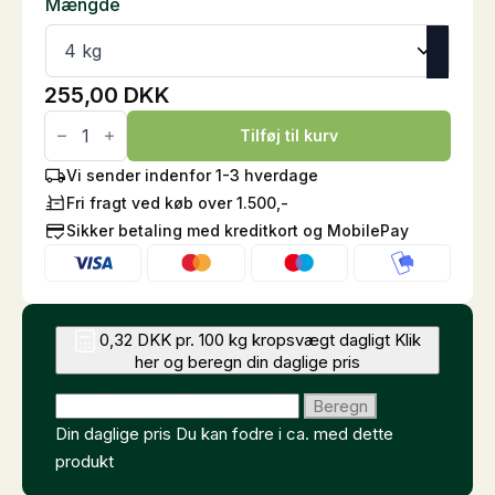
Mængde
255,00
DKK
Kieselgold
antal
Tilføj til kurv
Vi sender indenfor 1-3 hverdage
Fri fragt ved køb over 1.500,-
Sikker betaling med kreditkort og MobilePay
0,32 DKK pr. 100 kg kropsvægt dagligt
Klik
her og beregn din daglige pris
Angiv hestens vægt (kg)
Beregn
Din daglige pris
Du kan fodre i ca.
med dette
produkt