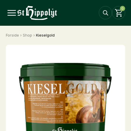
0
Forside
›
Shop
›
Kieselgold