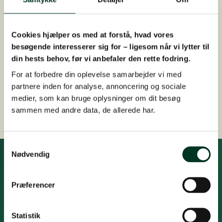
kan
kan
Hurtig afsendelse
vælges
vælge
Tilsendt indenfor 1-3 dage
på
på
Cookies hjælper os med at forstå, hvad vores
Fri fragt
varesiden
varesi
besøgende interesserer sig for – ligesom når vi lytter til
Ved køb over 1.500,-
din hests behov, før vi anbefaler den rette fodring.
Gratis foderrådgivning
For at forbedre din oplevelse samarbejder vi med
Kontakt os på 7026 5344
partnere inden for analyse, annoncering og sociale
medier, som kan bruge oplysninger om dit besøg
Hurtig, nem og sikker betaling
sammen med andre data, de allerede har.
Samtykkevalg
Nødvendig
Få den seneste viden, vejledning
Præferencer
og nyheder fra St. Hippolyt
Modtag den seneste viden i forskning af
Statistik
hesteernæring og vejledning til fodring af hesten året