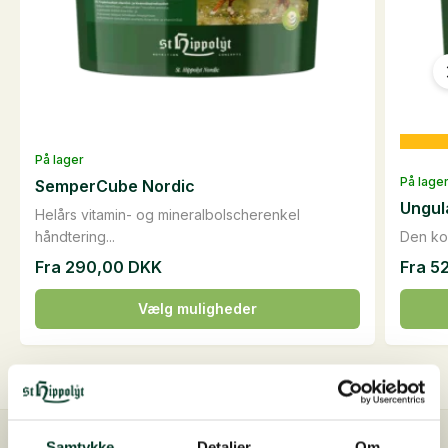
På lager
På lage
SemperCube Nordic
Ungul
Helårs vitamin- og mineralbolscherenkel
håndtering...
Den kom
Fra
290,00
DKK
Fra
5
Dette
Dette
Vælg muligheder
vare
vare
har
har
flere
flere
varianter.
varian
Mulighederne
Mulig
Samtykke
Detaljer
Om