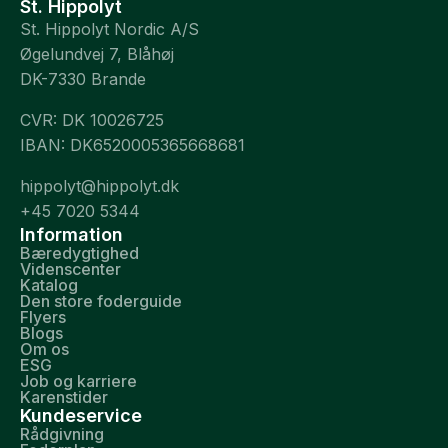
St. Hippolyt
St. Hippolyt Nordic A/S
Øgelundvej 7, Blåhøj
DK-7330 Brande
CVR: DK 10026725
IBAN: DK6520005365668681
hippolyt@hippolyt.dk
+45 7020 5344
Information
Bæredygtighed
Videnscenter
Katalog
Den store foderguide
Flyers
Blogs
Om os
ESG
Job og karriere
Karenstider
Kundeservice
Rådgivning