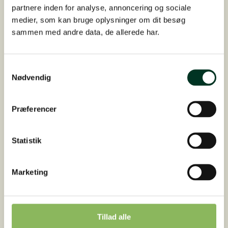
partnere inden for analyse, annoncering og sociale
Efter modtagelse af grovfoderanalysekittet, lægger du
medier, som kan bruge oplysninger om dit besøg
dit grovfoder i medsendte pose, som kan sendes i
sammen med andre data, de allerede har.
kuverten fra Eurofins med returlabel påsat.
Efter at Eurofins har modtaget prøven, skal de bruge
Samtykkevalg
Nødvendig
ca. 7 hverdage på at analysere den. Herefter vil du
modtage resultatet på din grovfoderanalyse pr. mail
fra St. Hippolyt.
Præferencer
Ønsker du at få din grovfoderanalyse uddybet, er du
velkommen til at besvare mailen med
Statistik
grovfoderanalysen.
Marketing
Er det første gang, du laver en grovfoderanalyse?
Så har SEGES lavet en beskrivelse, som du kan
Tillad alle
følge. Denne finder du her: